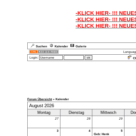
-KLICK HIER- !!! NEUE
-KLICK HIER- !!! NEUE
-KLICK HIER- !!! NEUE
Suchen
Kalender
Galerie
Languag
Login:
Ch
Forum Übersicht
» Kalender
August 2026
Montag
Dienstag
Mittwoch
Do
27
28
29
3
4
5
Geb:
Henk