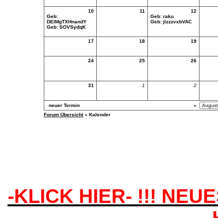
10
11
12
Geb:
Geb:
raku
DElMgTXHnandY
Geb:
jlzzzvxbVAC
Geb:
SOVSydqK
17
18
19
24
25
26
31
1
2
neuer Termin
«
Forum Übersicht
» Kalender
-KLICK HIER- !!! NEU