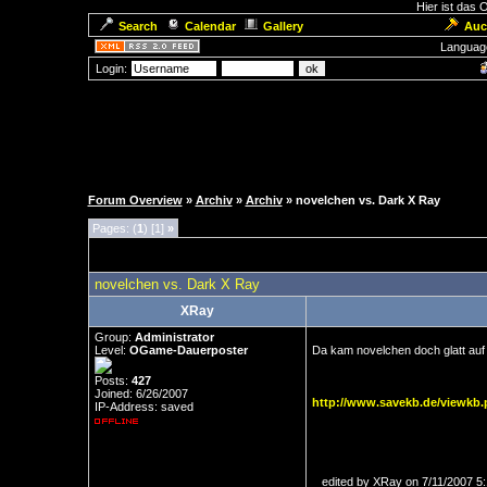
Hier ist das
Search
Calendar
Gallery
Auc
Languag
Login:
Forum Overview
»
Archiv
»
Archiv
» novelchen vs. Dark X Ray
Pages: (
1
) [1]
»
novelchen vs. Dark X Ray
XRay
Group:
Administrator
Level:
OGame-Dauerposter
Da kam novelchen doch glatt auf
Posts:
427
Joined: 6/26/2007
http://www.savekb.de/viewk
IP-Address: saved
edited by XRay on 7/11/2007 5