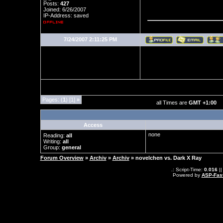
Posts:
427
Joined: 6/26/2007
IP-Address: saved
7/24/2007 2:11:25 PM
Pages: (
1
) [1]
»
all Times are
GMT +1:00
Access
none
Reading:
all
Writing:
all
Group:
general
Forum Overview
»
Archiv
»
Archiv
» novelchen vs. Dark X Ray
.: Script-Time:
0.016
||
Powered by
ASP-Fas