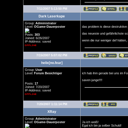
7/11/2007 5:13:50 PM
Dark Laserkape
Group:
Administrator
Level:
OGame-Dauerposter
das problem is diese destruktive
das neueste und gefährlichste sch
Posts:
303
Joined: 6/26/2007
wenn die nur weniger def hätten,
IP-Address: saved
7/15/2007 5:07:02 PM
helix[no.fear]
Group:
User
Level:
Forum Besichtiger
ich hab ihm gerade bei uns im Fo
saven junge!!!!
Posts:
17
Joined: 7/20/2007
IP-Address: saved
7/20/2007 1:11:14 PM
XRay
Group:
Administrator
Level:
OGame-Dauerposter
Ja ich weiß!
Egal ich bin ja selber Schuld!