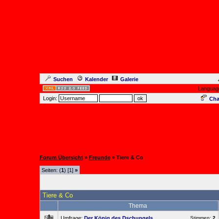
Suchen
Kalender
Galerie
Languag
Login:
Cha
Forum Übersicht
»
Freunde
» Tiere & Co
Seiten: (
1
) [1]
»
Tiere & Co
Thema
Umfrage:
Der König des Dschungels
Stimmen:
2