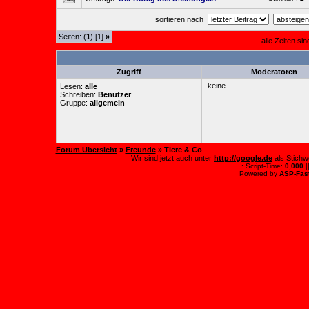
sortieren nach
Seiten: (
1
) [1]
»
alle Zeiten si
Zugriff
Moderatoren
keine
Lesen:
alle
Schreiben:
Benutzer
Gruppe:
allgemein
Forum Übersicht
»
Freunde
» Tiere & Co
Wir sind jetzt auch unter
http://google.de
als Stichw
.: Script-Time:
0,000
|
Powered by
ASP-Fas