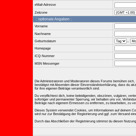
eMail-Adresse
Zeitzone
:: optionale Angaben :.
Vorname
Nachname
Geburtsdatum
.
Homepage
ICQ-Nummer
MSN Messenger
Die Administratoren und Moderatoren dieses Forums bemühen sich, Bei
bestätigst mit Absenden dieser Einverständniserklärung, dass du ak
für ihre eigenen Beiträge verantwortlich sind.
Du verpflichtest dich, keine beleidigenden, obszönen, vulgären, ve
sofortiger und permanenter Sperrung, wir behalten uns vor, Verbind
Beiträge nach eigenem Ermessen zu entfernen, zu bearbeiten, zu ve
Dieses System verwendet Cookies, um Informationen auf deinem Com
wird nur zur Bestätigung der Registrierung und ggf. zum Versand e
Durch das Abschließen der Registrierung stimmst du diesen Nutzun