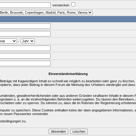
verstecken
.
Einverständniserklärung
träge mit fragwürdigem Inhalt so schnell wie möglich zu bearbeiten oder ganz zu löschen, a
zeptierst, dass jeder Beitrag in diesem Forum die Meinung des Urhebers wiedergibt und dass
rleumdenden, gewaltverherrlichenden oder aus anderen Gründen strafbaren Inhalte in diesem 
ungsdaten u. ä. an die strafverfolgenden Behörden weiterzugeben. Du räumst den Betreibern
rschieben oder zu sperren. Du stimmst zu, dass die im Rahmen der Registrierung erhobene
puter zu speichern. Diese Cookies enthalten keine der oben angegebenen Informationen, s
ines neuen Passwortes verwendet.
gsbedingungen zu.