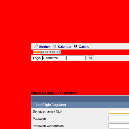
Suchen
Kalender
Galerie
Login:
Forum Übersicht
» Registrieren
:: benötigte Angaben :.
Benutzername / Nick
Passwort
Passwort wiederholen