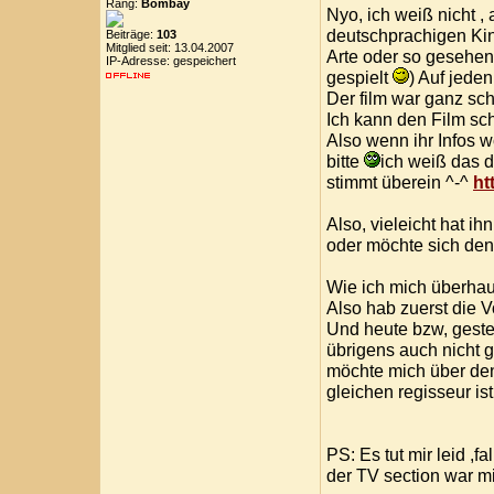
Rang:
Bombay
Nyo, ich weiß nicht ,
deutschprachigen Kino
Beiträge:
103
Mitglied seit: 13.04.2007
Arte oder so gesehen
IP-Adresse: gespeichert
gespielt
) Auf jede
Der film war ganz sc
Ich kann den Film sc
Also wenn ihr Infos w
bitte
ich weiß das d
stimmt überein ^-^
ht
Also, vieleicht hat 
oder möchte sich den
Wie ich mich überhaup
Also hab zuerst die 
Und heute bzw, geste
übrigens auch nicht 
möchte mich über den
gleichen regisseur is
PS: Es tut mir leid ,fa
der TV section war mi