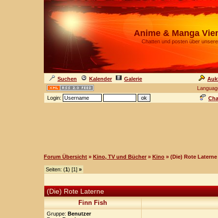
Anime & Manga Vie
Chatten und posten über unsere
Suchen
Kalender
Galerie
Auk
Languag
Login:
Cha
Forum Übersicht
»
Kino, TV und Bücher
»
Kino
» (Die) Rote Laterne
Seiten: (
1
) [1]
»
(Die) Rote Laterne
Finn Fish
Gruppe:
Benutzer