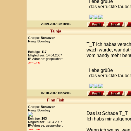
liebe grüße
das verrückte täubc
29.09.2007 08:18:06
Tainja
Gruppe:
Benutzer
Rang:
Bombay
T_T ich habas verschl
wach wurde, war dat s
Beiträge:
117
vom handy mehr benut
Mitglied seit: 14.04.2007
IP-Adresse: gespeichert
liebe grüße
das verrückte täubc
02.10.2007 10:24:06
Finn Fish
Gruppe:
Benutzer
Rang:
Bombay
Das ist Schade T_T
Ich habs mir aufgeno
Beiträge:
103
Mitglied seit: 13.04.2007
IP-Adresse: gespeichert
Wenn ich weiss, wann 