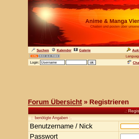
Anime & Manga Vie
Chatten und posten über unsere
Suchen
Kalender
Galerie
Auk
Languag
Login:
Cha
Forum Übersicht
» Registrieren
.: Regi
:: benötigte Angaben :.
Benutzername / Nick
Passwort