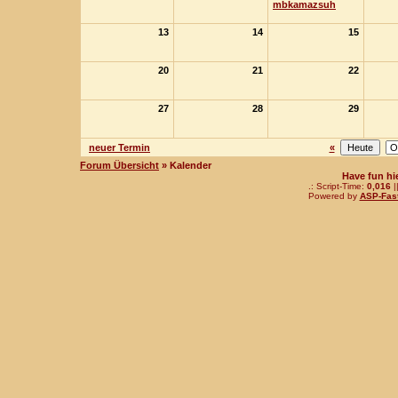
mbkamazsuh
13
14
15
20
21
22
27
28
29
neuer Termin
«
Forum Übersicht
» Kalender
Have fun hi
.: Script-Time:
0,016
|
Powered by
ASP-Fas