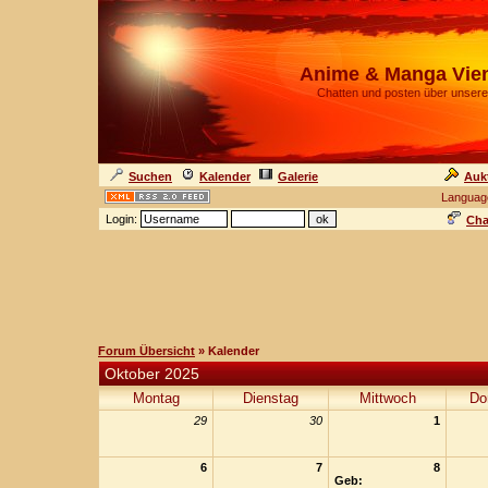
Anime & Manga Vie
Chatten und posten über unsere
Suchen
Kalender
Galerie
Auk
Languag
Login:
Cha
Forum Übersicht
» Kalender
Oktober 2025
Montag
Dienstag
Mittwoch
Do
29
30
1
6
7
8
Geb: