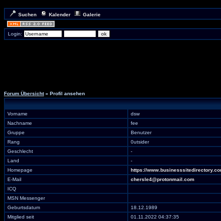
Suchen
Kalender
Galerie
Login:
Forum Übersicht
» Profil ansehen
Vorname
dsw
Nachname
fee
Gruppe
Benutzer
Rang
0utsider
Geschlecht
-
Land
-
Homepage
https://www.businesssitedirectory.c
E-Mail
chersle4@protonmail.com
ICQ
MSN Messenger
Geburtsdatum
18.12.1989
Mitglied seit
01.11.2022 04:37:35