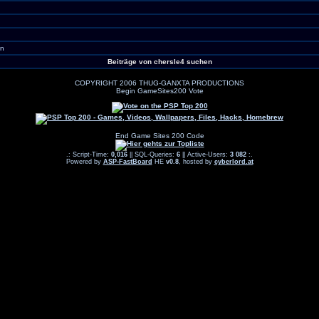
en
Beiträge von chersle4 suchen
COPYRIGHT 2006 THUG-GANXTA PRODUCTIONS
Begin GameSites200 Vote
End Game Sites 200 Code
.: Script-Time:
0,016
|| SQL-Queries:
6
|| Active-Users:
3 082
:.
Powered by
ASP-FastBoard
HE
v0.8
, hosted by
cyberlord.at