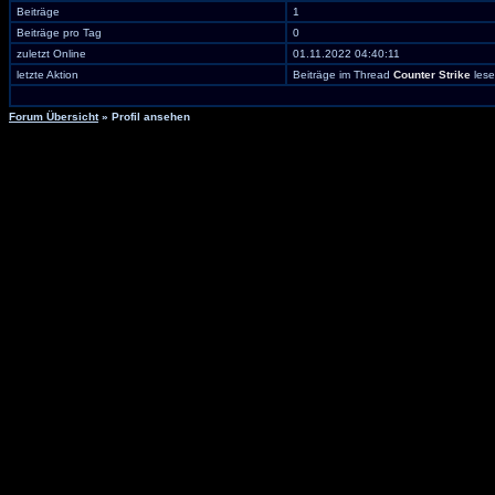
Beiträge
1
Beiträge pro Tag
0
zuletzt Online
01.11.2022 04:40:11
letzte Aktion
Beiträge im Thread
Counter Strike
les
Forum Übersicht
» Profil ansehen