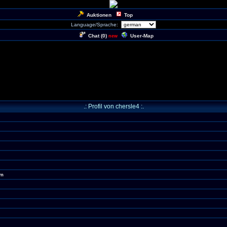
Auktionen
Top
Language/Sprache:
Chat (
0
)
User-Map
new
.: Profil von chersle4 :.
om