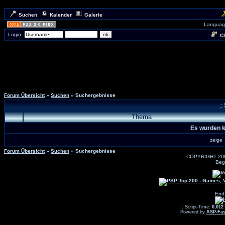
Suchen
Kalender
Galerie
Languag
Login:
Ch
Forum Übersicht
»
Suchen
» Suchergebnisse
.:
Thema
Es wurden k
zeig
Forum Übersicht
»
Suchen
» Suchergebnisse
COPYRIGHT 20
Beg
End
.: Script-Time:
0,012
Powered by
ASP-Fas