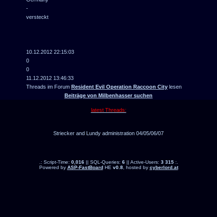
-
versteckt
10.12.2012 22:15:03
0
0
11.12.2012 13:46:33
Threads im Forum
Resident Evil Operation Raccoon City
lesen
Beiträge von Milbenhasser suchen
latest Threads:
Striecker and Lundy administration 04/05/06/07
.: Script-Time:
0,016
|| SQL-Queries:
6
|| Active-Users:
3 315
:.
Powered by
ASP-FastBoard
HE
v0.8
, hosted by
cyberlord.at