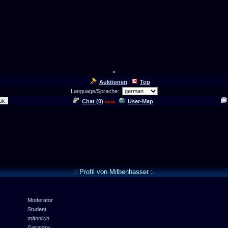
<
Auktionen
Top
Language/Sprache:
Chat (
0
)
User-Map
new
.: Profil von Milbenhasser :.
Moderator
Student
männlich
Germany