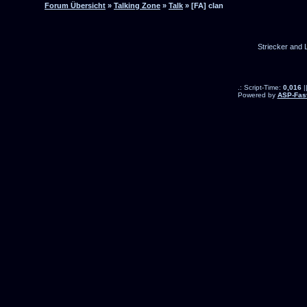
Forum Übersicht
»
Talking Zone
»
Talk
» [FA] clan
Striecker and 
.: Script-Time:
0,016
|
Powered by
ASP-Fas