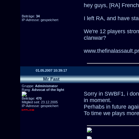
hey guys, [RA] Frenchi
Beiträge:
34
I left RA, and have sta
IP-Adresse: gespeichert
We're 12 players stro
clanwar?
www.thefinalassault.
01.05.2007 10:39:17
Mr Fast
Gruppe:
Administrator
Rang:
Advocat of the light
Sorry in SWBF1, i do
Beiträge:
470
in moment.
Mitglied seit: 23.12.2005
Perhabs in future agai
IP-Adresse: gespeichert
To time we plays mo