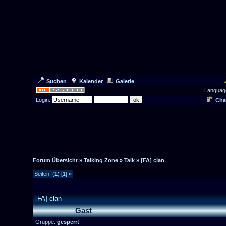
Suchen
Kalender
Galerie
Languag
Login:
Cha
Forum Übersicht
»
Talking Zone
»
Talk
» [FA] clan
Seiten: (
1
) [1]
»
[FA] clan
Gast
Gruppe:
gesperrt