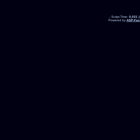
.: Script-Time:
0,031
|
Powered by
ASP-Fas