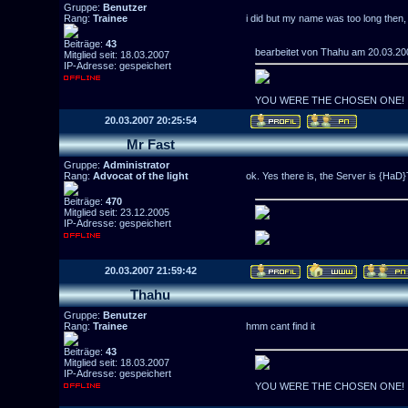
Gruppe:
Benutzer
Rang:
Trainee
i did but my name was too long then,
Beiträge:
43
bearbeitet von Thahu am 20.03.20
Mitglied seit: 18.03.2007
IP-Adresse: gespeichert
YOU WERE THE CHOSEN ONE!
20.03.2007 20:25:54
Mr Fast
Gruppe:
Administrator
Rang:
Advocat of the light
ok. Yes there is, the Server is {Ha
Beiträge:
470
Mitglied seit: 23.12.2005
IP-Adresse: gespeichert
20.03.2007 21:59:42
Thahu
Gruppe:
Benutzer
Rang:
Trainee
hmm cant find it
Beiträge:
43
Mitglied seit: 18.03.2007
IP-Adresse: gespeichert
YOU WERE THE CHOSEN ONE!