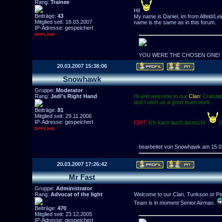
Rang:
Trainee
Hi!
Beiträge:
43
My name is Daniel, im from Alfeld/Le
Mitglied seit: 18.03.2007
name is the same as in this forum.
IP-Adresse: gespeichert
YOU WERE THE CHOSEN ONE!
20.03.2007 15:38:06
Snowhawk
Gruppe:
Moderator
Rang:
Jedi's Right Hand
Hi and welcome to our
Clan
! Cratula
and I wish us a good team work.
Beiträge:
81
Mitglied seit: 29.11.2006
IP-Adresse: gespeichert
EDIT:
Ich kann auch deutsch!
(
bearbeitet von Snowhawk am 15.0
20.03.2007 17:26:42
Mr Fast
Gruppe:
Administrator
Rang:
Advocat of the light
Welcome to our Clan. Tunkson or Penn
Team is in moment Senior Airman.
Beiträge:
470
Mitglied seit: 23.12.2005
IP-Adresse: gespeichert