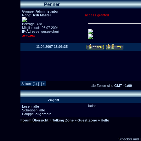
Penner
Gruppe:
Administrator
Rang:
Jedi Master
access granted
Beiträge:
738
Mitglied seit: 26.07.2004
IP-Adresse: gespeichert
11.04.2007 18:06:35
Seiten: (
1
) [1]
»
alle Zeiten sind
GMT +1:00
Zugriff
keine
Lesen:
alle
Schreiben:
alle
Gruppe:
allgemein
Forum Übersicht
»
Talking Zone
»
Guest Zone
» Hello
Striecker and 