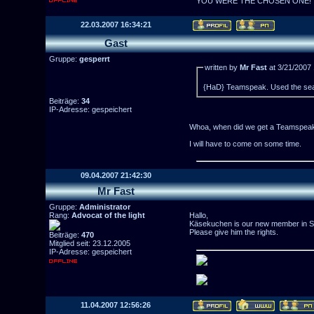
YOU WERE THE CHOSEN ONE!
22.03.2007 16:34:21
Gast
Gruppe:
gesperrt
written by
Mr Fast
at 3/21/2007
{HaD} Teamspeak. Used the sea
Beiträge:
34
IP-Adresse: gespeichert
Whoa, when did we get a Teamspeak
I will have to come on some time.
09.04.2007 21:42:30
Mr Fast
Gruppe:
Administrator
Rang:
Advocat of the light
Hallo,
Käsekuchen is our new member in
Please give him the rights.
Beiträge:
470
Mitglied seit: 23.12.2005
IP-Adresse: gespeichert
11.04.2007 12:56:26