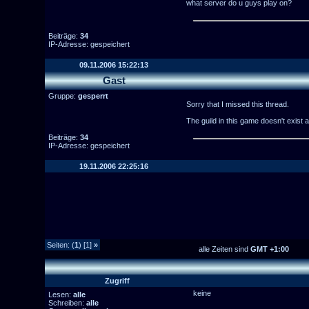
what server do u guys play on?
Beiträge:
34
IP-Adresse: gespeichert
09.11.2006 15:22:13
Gast
Gruppe:
gesperrt
Sorry that I missed this thread.
The guild in this game doesn't exist
Beiträge:
34
IP-Adresse: gespeichert
19.11.2006 22:25:16
Seiten: (
1
) [1]
»
alle Zeiten sind
GMT +1:00
Zugriff
keine
Lesen:
alle
Schreiben:
alle