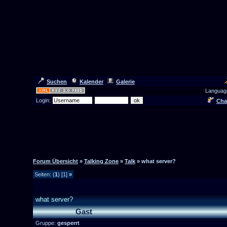
Suchen
Kalender
Galerie
Languag
Login:
Cha
Forum Übersicht
»
Talking Zone
»
Talk
» what server?
Seiten: (
1
) [1]
»
what server?
Gast
Gruppe:
gesperrt