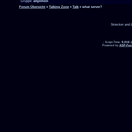
Gruppe:
allgemein
Forum Übersicht
»
Talking Zone
»
Talk
» what server?
Striecker and 
.: Script-Time:
0,016
|
Powered by
ASP-Fas