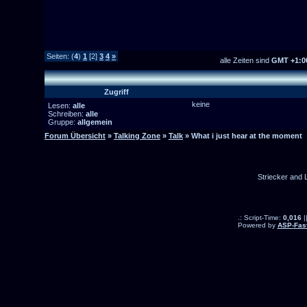
Seiten: (
4
)
1
[2]
3
4
»
alle Zeiten sind
GMT +1:0
Zugriff
keine
Lesen:
alle
Schreiben:
alle
Gruppe:
allgemein
Forum Übersicht
»
Talking Zone
»
Talk
» What i just hear at the moment
Striecker and 
.: Script-Time:
0,016
|
Powered by
ASP-Fas