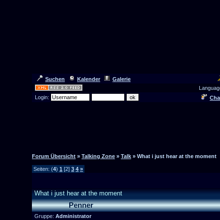
Suchen
Kalender
Galerie
Languag
Login:
Cha
Forum Übersicht
»
Talking Zone
»
Talk
» What i just hear at the moment
Seiten: (
4
)
1
[2]
3
4
»
What i just hear at the moment
Penner
Gruppe:
Administrator