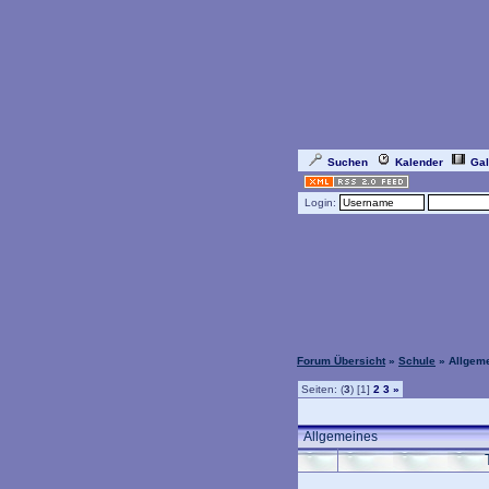
Suchen
Kalender
Gal
Login:
Forum Übersicht
»
Schule
» Allgem
Seiten: (
3
) [1]
2
3
»
Allgemeines