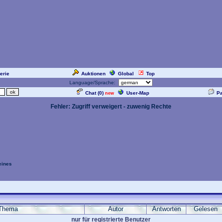
erie
Auktionen
Global
Top
Language/Sprache:
Chat (
0
)
User-Map
P
new
Fehler: Zugriff verweigert - zuwenig Rechte
eines
Thema
Autor
Antworten
Gelesen
nur für registrierte Benutzer