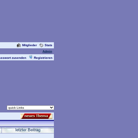
Mitglieder
Stats
Admin
asswort zusenden
Registrieren
letzter Beitrag