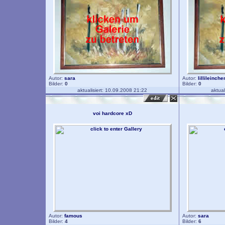
Autor:
sara
Autor:
lillileinche
Bilder:
0
Bilder:
0
aktualisiert: 10.09.2008 21:22
aktual
voi hardcore xD
Autor:
famous
Autor:
sara
Bilder:
4
Bilder:
6