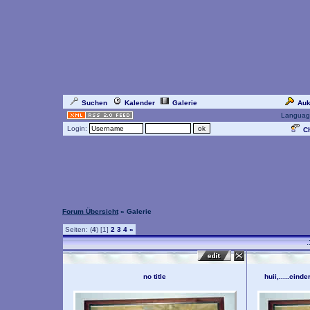
Suchen
Kalender
Galerie
Auk
Languag
Login:
Ch
Forum Übersicht
» Galerie
Seiten: (
4
) [1]
2
3
4
»
.
no title
huii,.....cind