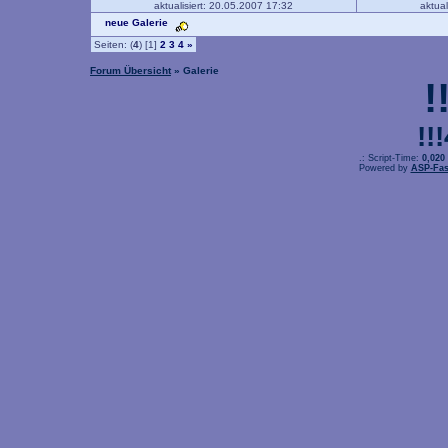
aktualisiert: 20.05.2007 17:32
aktual
neue Galerie
Seiten: (
4
) [1]
2
3
4
»
Forum Übersicht
» Galerie
!
!!
.: Script-Time:
0,020
Powered by
ASP-Fas