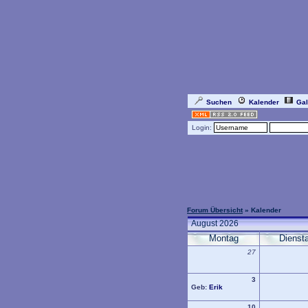
Suchen
Kalender
Gal
Login:
Forum Übersicht
» Kalender
August 2026
Montag
Dienst
27
3
Geb:
Erik
10