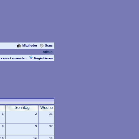
Mitglieder
Stats
Admin
asswort zusenden
Registrieren
Sonntag
Woche
1
2
31
8
9
32
15
16
33