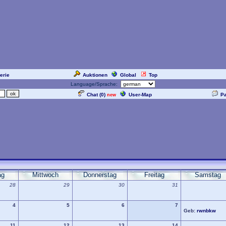
erie
Auktionen
Global
Top
Language/Sprache:
Chat (
0
)
User-Map
P
new
ag
Mittwoch
Donnerstag
Freitag
Samstag
28
29
30
31
4
5
6
7
Geb:
rwnbkw
11
12
13
14