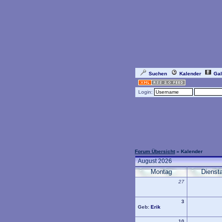
Suchen
Kalender
Gal
Login:
Forum Übersicht
» Kalender
August 2026
Montag
Dienst
27
3
Geb:
Erik
10