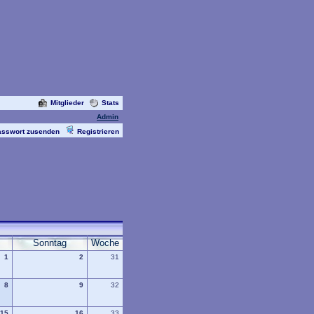
Mitglieder
Stats
Admin
asswort zusenden
Registrieren
Sonntag
Woche
1
2
31
8
9
32
15
16
33