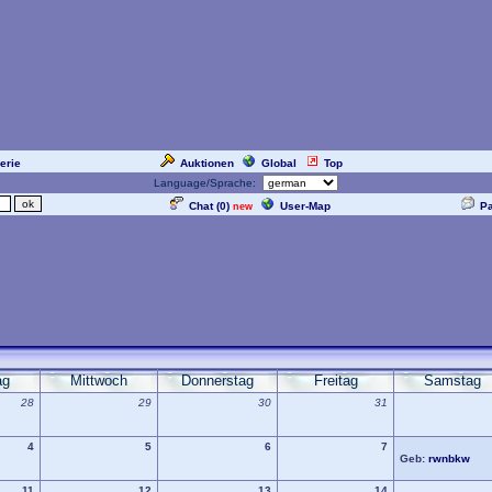
erie
Auktionen
Global
Top
Language/Sprache:
Chat (
0
)
User-Map
P
new
ag
Mittwoch
Donnerstag
Freitag
Samstag
28
29
30
31
4
5
6
7
Geb:
rwnbkw
11
12
13
14