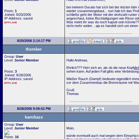
bei meinem Ducato hat sích bei der letzten fahr
Posts:
1
wieder zusammengebaut... nun hab ich das Probl
Joined: 8/20/2006
schließe geht der Motor mit der drehzahl runter 
IP-Address: saved
angeschaut, keine Bschädigungen wie Risse oder
Was meint ihr was da noch kaputt sein könnte?? 
nicht mehr weiter... aja es handelt sich um einen
8/20/2006 2:14:17 PM
thomker
Group:
User
Level:
Junior Member
Hallo Andreas,
Ehrlich??? Hört sich an, als ob die neue Kopf
dic
Posts:
3
sehen kann. Auf jeden Fall gibts eine Verbindu
Joined: 8/28/2006
IP-Address: saved
Wießer Rauch (Dampf) bedeutet eigendlich imme
vor dem Zusammenbau die Brennräume mit Wasse
Gruß
Thomas
8/28/2006 9:59:52 PM
kamikaze
Group:
User
Level:
Junior Member
Moin,
würde eventuell auch mal wegen dem Einspritzz
Posts:
16