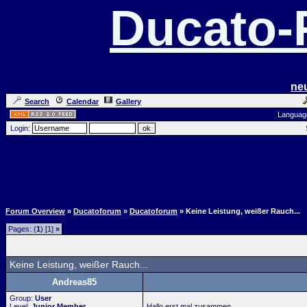
Ducato
ne
Search
Calendar
Gallery
Languag
Login:
Forum Overview
»
Ducatoforum
»
Ducatoforum
» Keine Leistung, weißer Rauch...
Pages: (
1
) [1]
»
Keine Leistung, weißer Rauch...
Andreas85
Group:
User
Level:
Junior Member
Hallo erst mal zusammen,