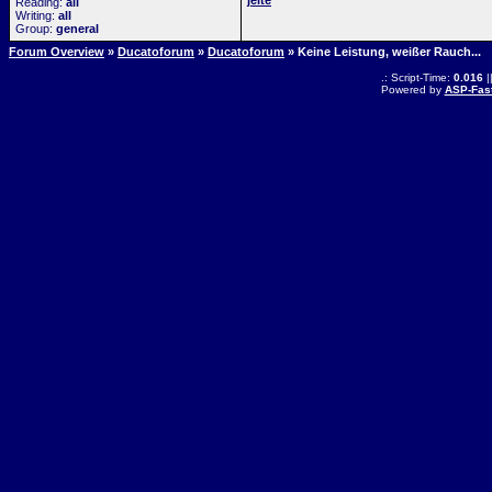
jelte
Reading:
all
Writing:
all
Group:
general
Forum Overview
»
Ducatoforum
»
Ducatoforum
» Keine Leistung, weißer Rauch...
.: Script-Time:
0.016
|
Powered by
ASP-Fas