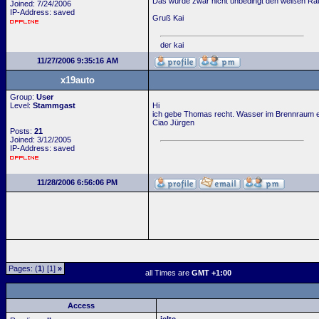
Das würde zwar nicht unbedingt den weißen Rauc
Joined: 7/24/2006
IP-Address: saved
Gruß Kai
der kai
11/27/2006 9:35:16 AM
x19auto
Group:
User
Level:
Stammgast
Hi
ich gebe Thomas recht. Wasser im Brennraum er
Ciao Jürgen
Posts:
21
Joined: 3/12/2005
IP-Address: saved
11/28/2006 6:56:06 PM
Pages: (
1
) [1]
»
all Times are
GMT +1:00
Access