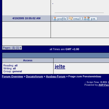
.
4/10/2005 10:55:02 AM
Pages: (
1
) [1]
»
all Times are
GMT +1:00
Access
jelte
Reading:
all
Writing:
all
Group:
general
Forum Overview
»
Ducatoforum
»
Ausbau-Forum
» Frage zum Fenstereinbau
.: Script-Time:
0.031
|
Powered by
ASP-Fas