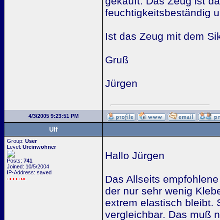
gekauft. Das Zeug ist da
feuchtigkeitsbeständig u
Ist das Zeug mit dem Sik
Gruß
Jürgen
4/3/2005 9:23:51 PM
Ulf
Group:
User
Level:
Ureinwohner
Hallo Jürgen
Posts:
741
Joined: 10/5/2004
IP-Address: saved
Das Allseits empfohlene
der nur sehr wenig Kleb
extrem elastisch bleibt.
vergleichbar. Das muß na