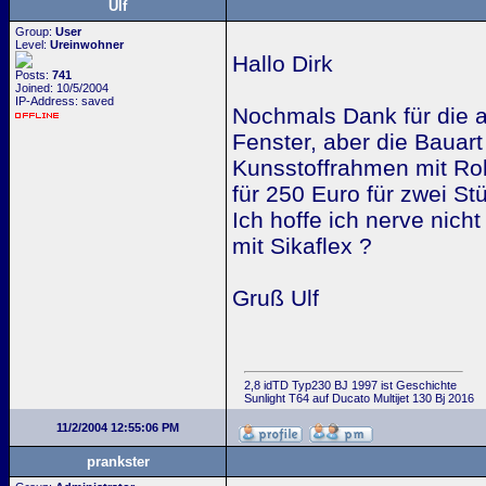
Ulf
Group:
User
Level:
Ureinwohner
Hallo Dirk
Posts:
741
Joined: 10/5/2004
IP-Address: saved
Nochmals Dank für die a
Fenster, aber die Bauart
Kunsstoffrahmen mit Ro
für 250 Euro für zwei S
Ich hoffe ich nerve nic
mit Sikaflex ?
Gruß Ulf
2,8 idTD Typ230 BJ 1997 ist Geschichte
Sunlight T64 auf Ducato Multijet 130 Bj 2016
11/2/2004 12:55:06 PM
prankster