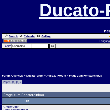
Ducato
ne
Search
Calendar
Gallery
Languag
Login:
Forum Overview
»
Ducatoforum
»
Ausbau-Forum
» Frage zum Fenstereinbau
Pages: (
1
) [1]
»
Frage zum Fenstereinbau
Ulf
Group:
User
Level:
Ureinwohner