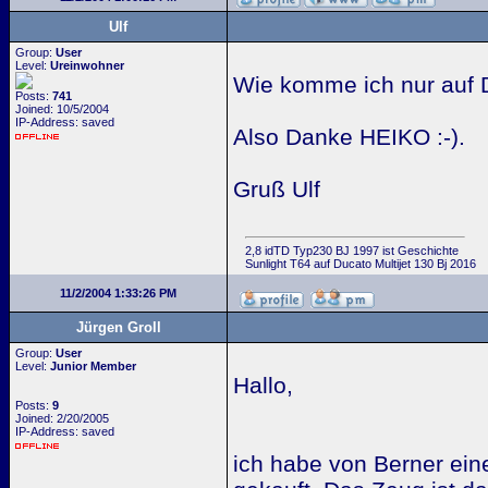
Ulf
Group:
User
Level:
Ureinwohner
Wie komme ich nur auf Di
Posts:
741
Joined: 10/5/2004
IP-Address: saved
Also Danke HEIKO :-).
Gruß Ulf
2,8 idTD Typ230 BJ 1997 ist Geschichte
Sunlight T64 auf Ducato Multijet 130 Bj 2016
11/2/2004 1:33:26 PM
Jürgen Groll
Group:
User
Level:
Junior Member
Hallo,
Posts:
9
Joined: 2/20/2005
IP-Address: saved
ich habe von Berner ein