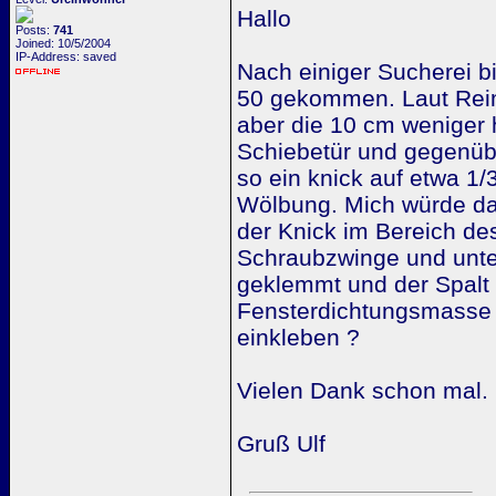
Hallo
Posts:
741
Joined: 10/5/2004
IP-Address: saved
Nach einiger Sucherei bi
50 gekommen. Laut Reim
aber die 10 cm weniger h
Schiebetür und gegenübe
so ein knick auf etwa 1
Wölbung. Mich würde daz
der Knick im Bereich de
Schraubzwinge und unter
geklemmt und der Spalt d
Fensterdichtungsmasse 
einkleben ?
Vielen Dank schon mal.
Gruß Ulf