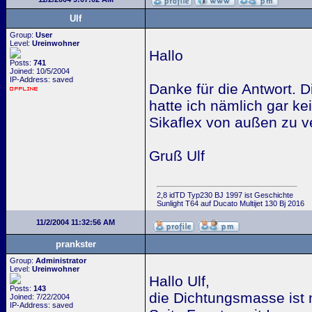
Ulf
Group:
User
Level:
Ureinwohner
Hallo
Posts:
741
Joined: 10/5/2004
IP-Address: saved
Danke für die Antwort. D
hatte ich nämlich gar ke
Sikaflex von außen zu v
Gruß Ulf
2,8 idTD Typ230 BJ 1997 ist Geschichte
Sunlight T64 auf Ducato Multijet 130 Bj 2016
11/2/2004 11:32:56 AM
prankster
Group:
Administrator
Level:
Ureinwohner
Hallo Ulf,
Posts:
143
die Dichtungsmasse ist 
Joined: 7/22/2004
IP-Address: saved