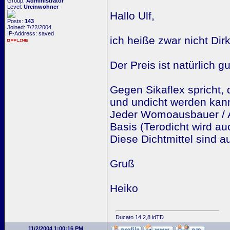
Group:
Administrator
Level:
Ureinwohner
Hallo Ulf,
Posts:
143
Joined: 7/22/2004
IP-Address: saved
ich heiße zwar nicht Di
Der Preis ist natürlich g
Gegen Sikaflex spricht, d
und undicht werden kan
Jeder Womoausbauer / Aut
Basis (Terodicht wird 
Diese Dichtmittel sind a
Gruß
Heiko
Ducato 14 2,8 idTD
11/2/2004 1:00:16 PM