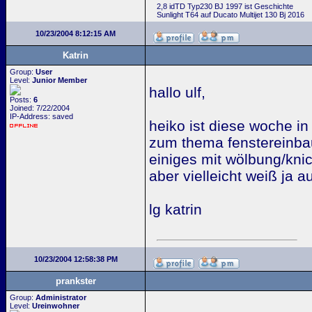
2,8 idTD Typ230 BJ 1997 ist Geschichte
Sunlight T64 auf Ducato Multijet 130 Bj 2016
10/23/2004 8:12:15 AM
Katrin
Group:
User
Level:
Junior Member
hallo ulf,
Posts:
6
Joined: 7/22/2004
IP-Address: saved
heiko ist diese woche in 
zum thema fenstereinbau
einiges mit wölbung/knic
aber vielleicht weiß ja 
lg katrin
10/23/2004 12:58:38 PM
prankster
Group:
Administrator
Level:
Ureinwohner