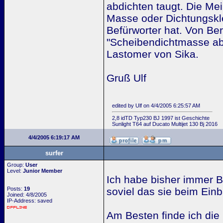
abdichten taugt. Die Me
Masse oder Dichtungskle
Befürworter hat. Von Ber
"Scheibendichtmasse abt
Lastomer von Sika.
Gruß Ulf
edited by Ulf on 4/4/2005 6:25:57 AM
2,8 idTD Typ230 BJ 1997 ist Geschichte
Sunlight T64 auf Ducato Multijet 130 Bj 2016
4/4/2005 6:19:17 AM
surfer
Group:
User
Level:
Junior Member
Ich habe bisher immer B
Posts:
19
soviel das sie beim Einb
Joined: 4/8/2005
IP-Address: saved
Am Besten finde ich die 