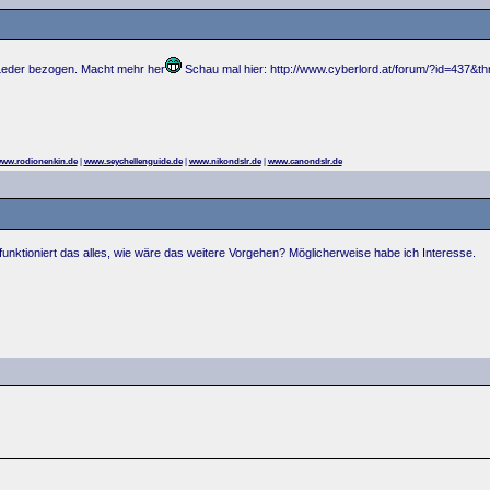
 Leder bezogen. Macht mehr her
Schau mal hier: http://www.cyberlord.at/forum/?id=437&t
ww.rodionenkin.de
|
www.seychellenguide.de
|
www.nikondslr.de
|
www.canondslr.de
unktioniert das alles, wie wäre das weitere Vorgehen? Möglicherweise habe ich Interesse.