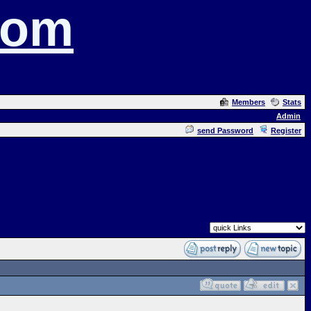
com
Members
Stats
Admin
send Password
Register