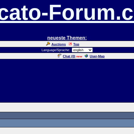
cato-Forum.
neueste Themen:
Auctions
Top
Language/Sprache:
Chat (
0
)
User-Map
new