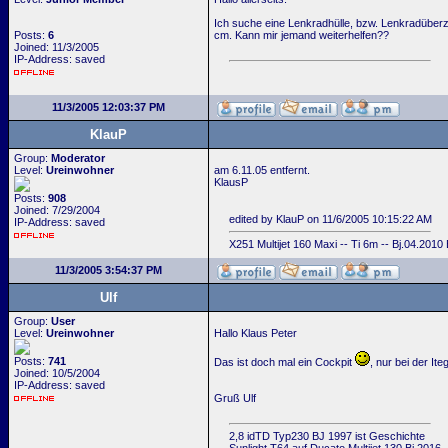
Ich suche eine Lenkradhülle, bzw. Lenkradüberzu
Posts:
6
cm. Kann mir jemand weiterhelfen??
Joined: 11/3/2005
IP-Address: saved
11/3/2005 12:03:37 PM
KlauP
Group:
Moderator
Level:
Ureinwohner
am 6.11.05 entfernt.
KlausP
Posts:
908
Joined: 7/29/2004
edited by KlauP on 11/6/2005 10:15:22 AM
IP-Address: saved
X251 Multijet 160 Maxi -- Ti 6m -- Bj.04.2010
11/3/2005 3:54:37 PM
Ulf
Group:
User
Level:
Ureinwohner
Hallo Klaus Peter
Posts:
741
Das ist doch mal ein Cockpit
, nur bei der It
Joined: 10/5/2004
IP-Address: saved
Gruß Ulf
2,8 idTD Typ230 BJ 1997 ist Geschichte