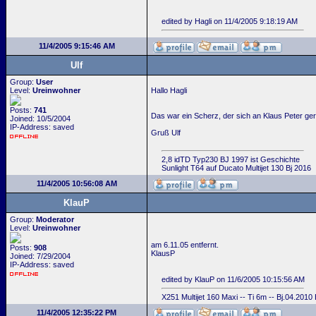
edited by Hagli on 11/4/2005 9:18:19 AM
11/4/2005 9:15:46 AM
Ulf
Group:
User
Level:
Ureinwohner
Hallo Hagli
Posts:
741
Das war ein Scherz, der sich an Klaus Peter geri
Joined: 10/5/2004
IP-Address: saved
Gruß Ulf
2,8 idTD Typ230 BJ 1997 ist Geschichte
Sunlight T64 auf Ducato Multijet 130 Bj 2016
11/4/2005 10:56:08 AM
KlauP
Group:
Moderator
Level:
Ureinwohner
am 6.11.05 entfernt.
Posts:
908
KlausP
Joined: 7/29/2004
IP-Address: saved
edited by KlauP on 11/6/2005 10:15:56 AM
X251 Multijet 160 Maxi -- Ti 6m -- Bj.04.2010
11/4/2005 12:35:22 PM