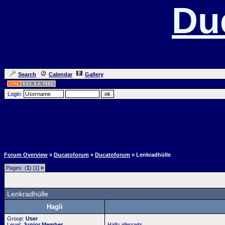
Du
Search
Calendar
Gallery
Login:
Forum Overview
»
Ducatoforum
»
Ducatoforum
» Lenkradhülle
Pages: (
1
) [1]
»
Lenkradhülle
Hagli
Group:
User
Level:
Junior Member
Hallo allerseits.