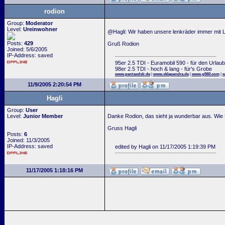
rodion
Group:
Moderator
Level:
Ureinwohner
@Hagli: Wir haben unsere lenkräder immer mit
Posts:
429
Gruß Rodion
Joined: 5/6/2005
IP-Address: saved
95er 2.5 TDI - Euramobil 590 - für den Urlaub
98er 2.5 TDI - hoch & lang - für's Grobe
www.pentaxdslr.de
|
www.sklapendra.de
|
www.g560.com
|
w
11/9/2005 2:20:54 PM
Hagli
Group:
User
Level:
Junior Member
Danke Rodion, das sieht ja wunderbar aus. Wie f
Gruss Hagli
Posts:
6
Joined: 11/3/2005
IP-Address: saved
edited by Hagli on 11/17/2005 1:19:39 PM
11/17/2005 1:18:16 PM