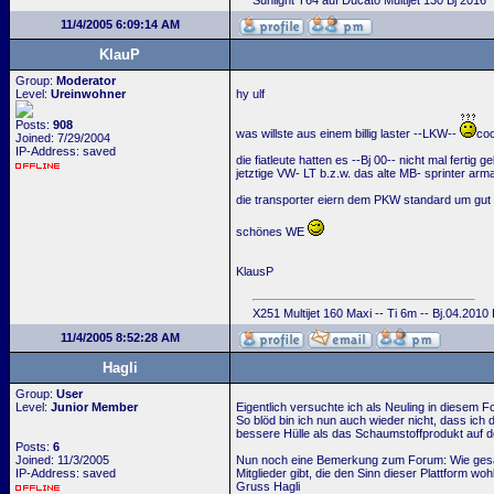
Sunlight T64 auf Ducato Multijet 130 Bj 2016
11/4/2005 6:09:14 AM
KlauP
Group:
Moderator
Level:
Ureinwohner
hy ulf
Posts:
908
was willste aus einem billig laster --LKW--
coc
Joined: 7/29/2004
IP-Address: saved
die fiatleute hatten es --Bj 00-- nicht mal ferti
jetztige VW- LT b.z.w. das alte MB- sprinter arm
die transporter eiern dem PKW standard um gut 
schönes WE
KlausP
X251 Multijet 160 Maxi -- Ti 6m -- Bj.04.2010
11/4/2005 8:52:28 AM
Hagli
Group:
User
Level:
Junior Member
Eigentlich versuchte ich als Neuling in diesem Fo
So blöd bin ich nun auch wieder nicht, dass ich 
bessere Hülle als das Schaumstoffprodukt auf d
Posts:
6
Joined: 11/3/2005
Nun noch eine Bemerkung zum Forum: Wie gesagt,
IP-Address: saved
Mitglieder gibt, die den Sinn dieser Plattform woh
Gruss Hagli