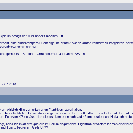
kpit, im design der 70er anders machen !!!!!
g gebracht, eine außentemperatur anzeige ins primitiv-plastik-armaturenbrett zu integrieren. 
aturenbrett noch mehr her.
und gerne 10- 15 --licht-- jahre hinterher. ausnahme VW T5.
 EZ.07.2010
rum wirklich Hilfe von erfahrenen Fiatdrivern zu erhalten.
die Handelsüblichen Lenkradüberzüge nicht ausprobiert hätte. Aber eben leider hat der Fiat ei
em Foto von KP, so lässt sich dieses dann eben nicht auf 42 cm ausdehnen. Na ja, ich hoffe
 habe ich mich erst gestern im Forum angemeldet. Eigentlich erwartete ich von einer breit
l nicht ganz begreifen. Gelle Ulf??