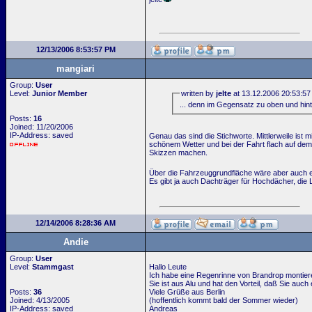
12/13/2006 8:53:57 PM
mangiari
Group:
User
Level:
Junior Member
written by
jelte
at 13.12.2006 20:53:57
... denn im Gegensatz zu oben und hint
Posts:
16
Joined: 11/20/2006
IP-Address: saved
Genau das sind die Stichworte. Mittlerweile ist 
schönem Wetter und bei der Fahrt flach auf dem 
Skizzen machen.
Über die Fahrzeuggrundfläche wäre aber auch er
Es gibt ja auch Dachträger für Hochdächer, die La
12/14/2006 8:28:36 AM
Andie
Group:
User
Level:
Stammgast
Hallo Leute
Ich habe eine Regenrinne von Brandrop montieren
Sie ist aus Alu und hat den Vorteil, daß Sie auc
Posts:
36
Viele Grüße aus Berlin
Joined: 4/13/2005
(hoffentlich kommt bald der Sommer wieder)
IP-Address: saved
Andreas