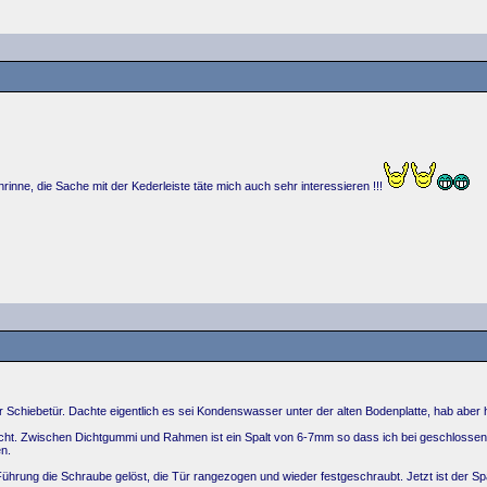
nrinne, die Sache mit der Kederleiste täte mich auch sehr interessieren !!!
Schiebetür. Dachte eigentlich es sei Kondenswasser unter der alten Bodenplatte, hab aber h
 dicht. Zwischen Dichtgummi und Rahmen ist ein Spalt von 6-7mm so dass ich bei geschlossen
n.
rung die Schraube gelöst, die Tür rangezogen und wieder festgeschraubt. Jetzt ist der Spalt 