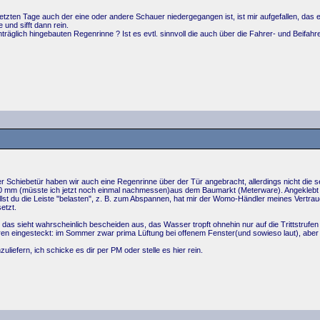
letzten Tage auch der eine oder andere Schauer niedergegangen ist, ist mir aufgefallen, das 
 und sifft dann rein.
räglich hingebauten Regenrinne ? Ist es evtl. sinnvoll die auch über die Fahrer- und Beifa
Schiebetür haben wir auch eine Regenrinne über der Tür angebracht, allerdings nicht die se
 - 10 mm (müsste ich jetzt noch einmal nachmessen)aus dem Baumarkt (Meterware). Angeklebt 
willst du die Leiste "belasten", z. B. zum Abspannen, hat mir der Womo-Händler meines Vertr
etzt.
 das sieht wahrscheinlich bescheiden aus, das Wasser tropft ohnehin nur auf die Trittstrufen
en eingesteckt: im Sommer zwar prima Lüftung bei offenem Fenster(und sowieso laut), aber
liefern, ich schicke es dir per PM oder stelle es hier rein.