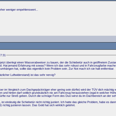
h eher weniger empehlenswert...
27:31
 jetzt überlegt einen Wasserabweiser zu bauen, der die Schiebetür auch in geöffnetem Zusta
nd. Hat jemand Erfahrung mit sowas? Wenn ich das sehr robust und in Fahrzeugfarbe mach
mhängen hat, sollte das eigentlich kein Problem sein. Zur Not mach ich sie halt entfernbar.
zlicher Luftwiderstand) ist das sehr nervig?
r im Vergleich zum Dachgepäckträger eher gering sein dürfte) wird der TÜV dich mächtig wü
 und hinten darf seitlich grundsätzlich nix am Fahrzeug herausstehen (egal in welcher Höhe
, dürfte nur Streß geben. Durch die schräge Form des Duci wirst du im Dachbereich an der
ist eindeutig die Schiebetür nicht richtig justiert. Ich hatte das gleiche Problem, habe e
t) richtig justieren lassen. Das Geld hat sich wirklich gelohnt.