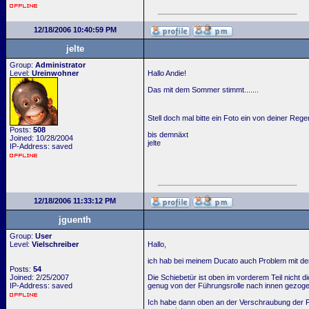
12/18/2006 10:40:59 PM
jelte
Group:
Administrator
Level:
Ureinwohner
Hallo Andie!
Das mit dem Sommer stimmt.......
Stell doch mal bitte ein Foto ein von deiner Rege
Posts:
508
bis demnäxt
Joined: 10/28/2004
jelte
IP-Address: saved
12/18/2006 11:33:12 PM
jguenth
Group:
User
Level:
Vielschreiber
Hallo,
ich hab bei meinem Ducato auch Problem mit der 
Posts:
54
Joined: 2/25/2007
Die Schiebetür ist oben im vorderem Teil nicht
IP-Address: saved
genug von der Führungsrolle nach innen gezoge
Ich habe dann oben an der Verschraubung der Füh