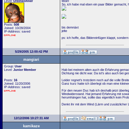
Level:
Ureinwohner
Moin!
So, ich habe mal eben ein paar Bilder gemacht, 
Posts:
508
bis demnäxt
Joined: 10/28/2004
jelte
IP-Address: saved
ps: ich hoffe, das Bildereinfügen klappt, sondern gi
5/29/2005 12:00:42 PM
mangiari
Group:
User
Level:
Junior Member
Hab bei meinem alten auch die Erfahrung gemach
Dichtung nie dicht war. Da ist's also auch bei 
Posts:
16
Leider regnet's trotzdem noch auf die volle Bre
Joined: 11/20/2006
Ganz kurz hatte ich überlegt ob man eine kleine
IP-Address: saved
Für den neuen Duc hab ich deshalb jetzt überle
Windwiderstand. Hat jemand Erfahrung mit sow
herumhängen hat, sollte das eigentlich kein Prob
Denkt ihr mit dem Wind (Lärm und zusätzlicher L
12/12/2006 10:27:31 AM
kamikaze