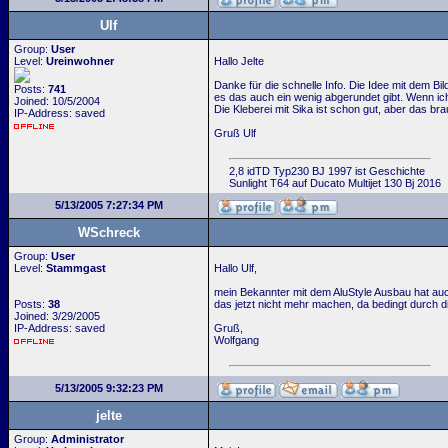
Ulf
Group:
User
Level:
Ureinwohner
Hallo Jelte
Danke für die schnelle Info. Die Idee mit dem Bil
Posts:
741
es das auch ein wenig abgerundet gibt. Wenn ic
Joined: 10/5/2004
Die Kleberei mit Sika ist schon gut, aber das bra
IP-Address: saved
Gruß Ulf
2,8 idTD Typ230 BJ 1997 ist Geschichte
Sunlight T64 auf Ducato Multijet 130 Bj 2016
5/13/2005 7:27:34 PM
WSchreck
Group:
User
Level:
Stammgast
Hallo Ulf,
mein Bekannter mit dem AluStyle Ausbau hat auc
Posts:
38
das jetzt nicht mehr machen, da bedingt durch 
Joined: 3/29/2005
IP-Address: saved
Gruß,
Wolfgang
5/13/2005 9:32:23 PM
jelte
Group:
Administrator