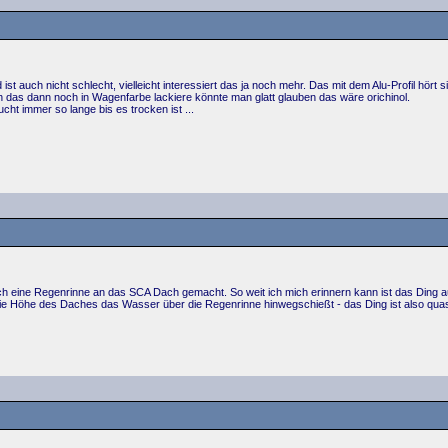
d ist auch nicht schlecht, vielleicht interessiert das ja noch mehr. Das mit dem Alu-Profil hör
h das dann noch in Wagenfarbe lackiere könnte man glatt glauben das wäre orichinol.
ucht immer so lange bis es trocken ist ...
h eine Regenrinne an das SCA Dach gemacht. So weit ich mich erinnern kann ist das Ding au
die Höhe des Daches das Wasser über die Regenrinne hinwegschießt - das Ding ist also quas