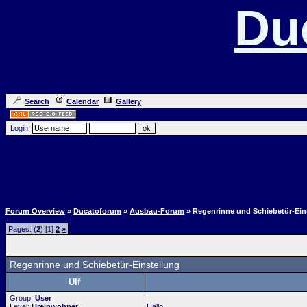
Du
Search
Calendar
Gallery
Login:
Forum Overview
»
Ducatoforum
»
Ausbau-Forum
» Regenrinne und Schiebetür-Ein
Pages: (
2
) [1]
2
»
Regenrinne und Schiebetür-Einstellung
Ulf
Group:
User
Level:
Ureinwohner
Hallo