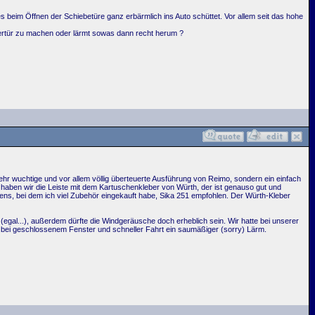
es beim Öffnen der Schiebetüre ganz erbärmlich ins Auto schüttet. Vor allem seit das hohe
hrertür zu machen oder lärmt sowas dann recht herum ?
hr wuchtige und vor allem völlig überteuerte Ausführung von Reimo, sondern ein einfach
haben wir die Leiste mit dem Kartuschenkleber von Würth, der ist genauso gut und
auens, bei dem ich viel Zubehör eingekauft habe, Sika 251 empfohlen. Der Würth-Kleber
 (egal...), außerdem dürfte die Windgeräusche doch erheblich sein. Wir hatte bei unserer
 bei geschlossenem Fenster und schneller Fahrt ein saumäßiger (sorry) Lärm.