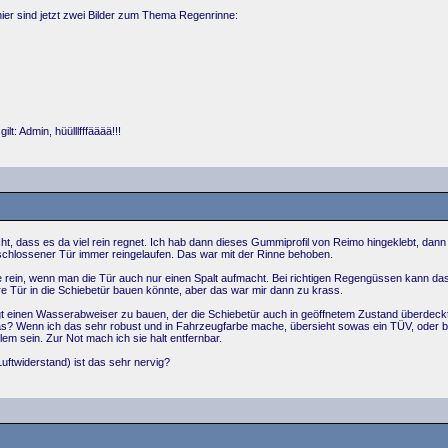
hier sind jetzt zwei Bilder zum Thema Regenrinne:
lt: Admin, hüülllfffääää!!!
t, dass es da viel rein regnet. Ich hab dann dieses Gummiprofil von Reimo hingeklebt, dan
geschlossener Tür immer reingelaufen. Das war mit der Rinne behoben.
ite rein, wenn man die Tür auch nur einen Spalt aufmacht. Bei richtigen Regengüssen kann das
re Tür in die Schiebetür bauen könnte, aber das war mir dann zu krass.
gt einen Wasserabweiser zu bauen, der die Schiebetür auch in geöffnetem Zustand überdeckt.
as? Wenn ich das sehr robust und in Fahrzeugfarbe mache, übersieht sowas ein TÜV, oder
lem sein. Zur Not mach ich sie halt entfernbar.
uftwiderstand) ist das sehr nervig?