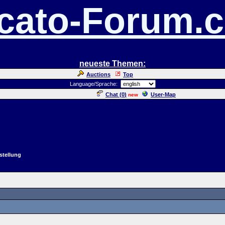
cato-Forum.
neueste Themen:
Auctions
Top
Language/Sprache:
Chat (
0
)
User-Map
new
stellung