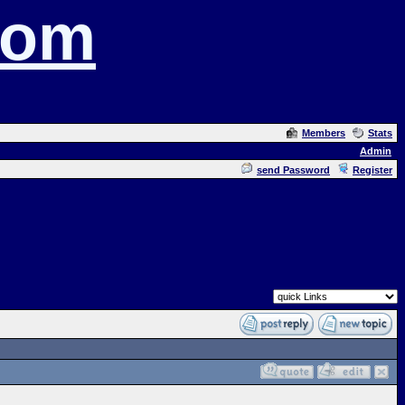
com
Members
Stats
Admin
send Password
Register