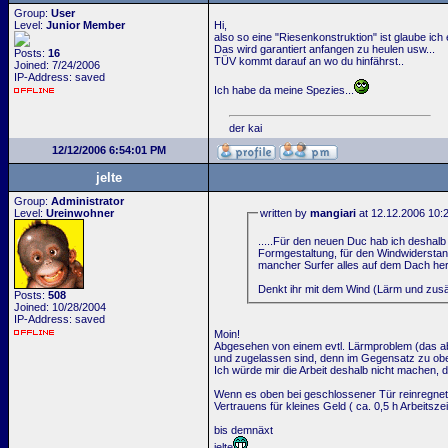
Group:
User
Level:
Junior Member
Hi,
also so eine "Riesenkonstruktion" ist glaube ic
Das wird garantiert anfangen zu heulen usw...
Posts:
16
TÜV kommt darauf an wo du hinfährst..
Joined: 7/24/2006
IP-Address: saved
Ich habe da meine Spezies...
der kai
12/12/2006 6:54:01 PM
jelte
Group:
Administrator
Level:
Ureinwohner
written by
mangiari
at 12.12.2006 10:
.....Für den neuen Duc hab ich deshalb
Formgestaltung, für den Windwidersta
mancher Surfer alles auf dem Dach heru
Denkt ihr mit dem Wind (Lärm und zusät
Posts:
508
Joined: 10/28/2004
IP-Address: saved
Moin!
Abgesehen von einem evtl. Lärmproblem (das abe
und zugelassen sind, denn im Gegensatz zu oben
Ich würde mir die Arbeit deshalb nicht machen
Wenn es oben bei geschlossener Tür reinregnet, 
Vertrauens für kleines Geld ( ca. 0,5 h Arbeitszei
bis demnäxt
jelte