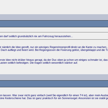
en darf seitlich grundsätzlich nix am Fahrzeug herausstehen...
mir nämlich die Idee gereift, nur ein winziges Regenrinnenprofil direkt an die Kante zu machen
Dach aufliegt und fixiert wird. Bei Regengüssen die Fixierung gelöst, übergeklappt und die
ste Idee nicht drüber hinaus geragt, da der Duc oben ja schon um einiges schmaler ist, das
sten seitlich befestigen. Die tragen seitlich wesentlich stärker auf.
 lassen. War zwar nicht ganz einfach (weil Sie eigendlich für einen T4 ist), aber mein Ausb
h eine Kederschiene hat. Das ist ganz praktisch für ein Sonnensegel. Ansonsten ist sie stabi