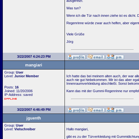
ausgereizt.
Was tun?
Wenn ich die Tür nach innen ziehe ist es dicht.
Regenrinne würde zwar auch helfen, aber eigentl
Viele Grüße
Jörg
3/22/2007 4:24:23 PM
mangiari
Group:
User
Level:
Junior Member
Ich hatte das bei meinem alten auch, der war all
auch nie gut hinbekommen. Mir ist das aber ega
Innenraumverkleidung abschließt. Sonst bekommt 
Posts:
16
Joined: 11/20/2006
Kann das mit der Gummi-Regenrinne nur empfehl
IP-Address: saved
3/22/2007 4:46:49 PM
jguenth
Group:
User
Level:
Vielschreiber
Hallo mangiari,
gibt es zu der Türverkleidung mit Gummidichtun