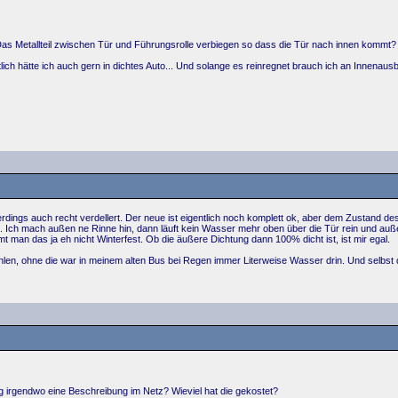
 Das Metallteil zwischen Tür und Führungsrolle verbiegen so dass die Tür nach innen kommt?
ich hätte ich auch gern in dichtes Auto... Und solange es reinregnet brauch ich an Innenaus
erdings auch recht verdellert. Der neue ist eigentlich noch komplett ok, aber dem Zustand des
l. Ich mach außen ne Rinne hin, dann läuft kein Wasser mehr oben über die Tür rein und auß
man das ja eh nicht Winterfest. Ob die äußere Dichtung dann 100% dicht ist, ist mir egal.
en, ohne die war in meinem alten Bus bei Regen immer Literweise Wasser drin. Und selbst
g irgendwo eine Beschreibung im Netz? Wieviel hat die gekostet?