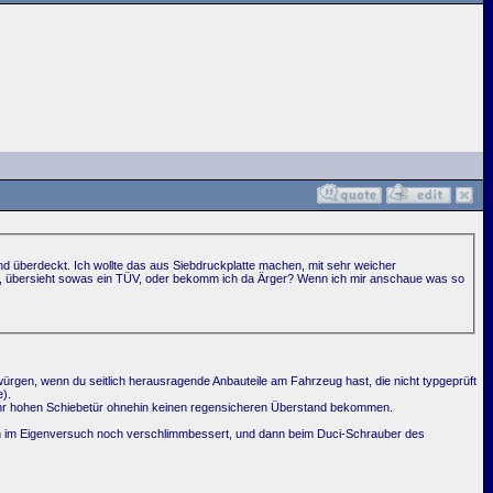
nd überdeckt. Ich wollte das aus Siebdruckplatte machen, mit sehr weicher
e, übersieht sowas ein TÜV, oder bekomm ich da Ärger? Wenn ich mir anschaue was so
rgen, wenn du seitlich herausragende Anbauteile am Fahrzeug hast, die nicht typgeprüft
).
 sehr hohen Schiebetür ohnehin keinen regensicheren Überstand bekommen.
s dann im Eigenversuch noch verschlimmbessert, und dann beim Duci-Schrauber des