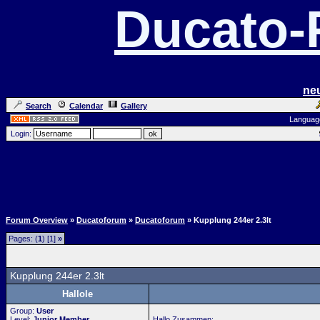
Ducato
ne
Search
Calendar
Gallery
Languag
Login:
Forum Overview
»
Ducatoforum
»
Ducatoforum
» Kupplung 244er 2.3lt
Pages: (
1
) [1]
»
Kupplung 244er 2.3lt
Hallole
Group:
User
Level:
Junior Member
Hallo Zusammen: