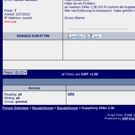
Habe da ein Problem:
an meinem 244er 2,3lt 110 Ps kommt die Kupplun
Posts:
7
Wer hat Erfahrung im Austausch. Habe gehöhrt 
Joined: 2/27/2012
IP-Address: saved
Gruss Manne
3/24/2012 5:05:07 PM
Pages: (
1
) [1]
»
all Times are
GMT +1:00
Access
jelte
Reading:
all
Writing:
all
Group:
general
Forum Overview
»
Ducatoforum
»
Ducatoforum
» Kupplung 244er 2.3lt
.: Script-Time:
0.031
|
Powered by
ASP-Fas