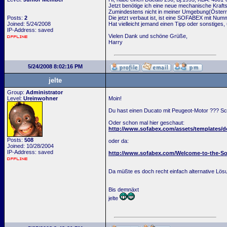
Jetzt benötige ich eine neue mechanische Krafts
Zumindestens nicht in meiner Umgebung(Österr
Posts:
2
Die jetzt verbaut ist, ist eine SOFABEX mit Nu
Joined: 5/24/2008
Hat vielleicht jemand einen Tipp oder sonstige
IP-Address: saved
Vielen Dank und schöne Grüße,
Harry
5/24/2008 8:02:16 PM
jelte
Group:
Administrator
Level:
Ureinwohner
Moin!
Du hast einen Ducato mit Peugeot-Motor ??? Sc
Oder schon mal hier geschaut:
http://www.sofabex.com/assets/templates/de
Posts:
508
oder da:
Joined: 10/28/2004
IP-Address: saved
http://www.sofabex.com/Welcome-to-the-So
Da müßte es doch recht einfach alternative Lösu
Bis demnäxt
jelte