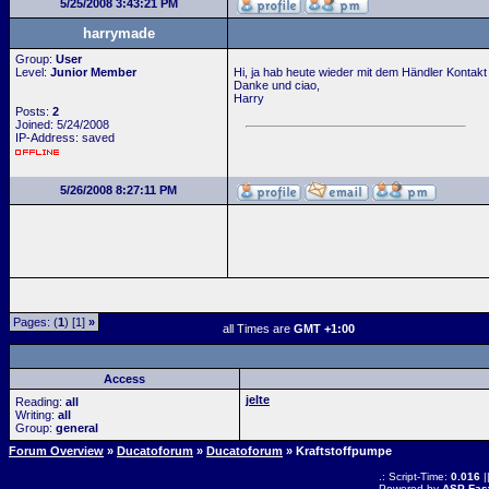
5/25/2008 3:43:21 PM
harrymade
Group:
User
Level:
Junior Member
Hi, ja hab heute wieder mit dem Händler Kontak
Danke und ciao,
Harry
Posts:
2
Joined: 5/24/2008
IP-Address: saved
5/26/2008 8:27:11 PM
Pages: (
1
) [1]
»
all Times are
GMT +1:00
Access
jelte
Reading:
all
Writing:
all
Group:
general
Forum Overview
»
Ducatoforum
»
Ducatoforum
» Kraftstoffpumpe
.: Script-Time:
0.016
|
Powered by
ASP-Fas