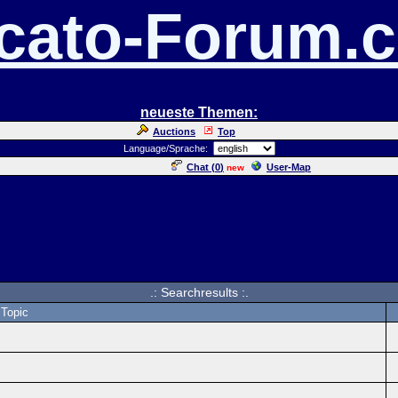
cato-Forum.
neueste Themen:
Auctions
Top
Language/Sprache:
Chat (
0
)
User-Map
new
.: Searchresults :.
Topic