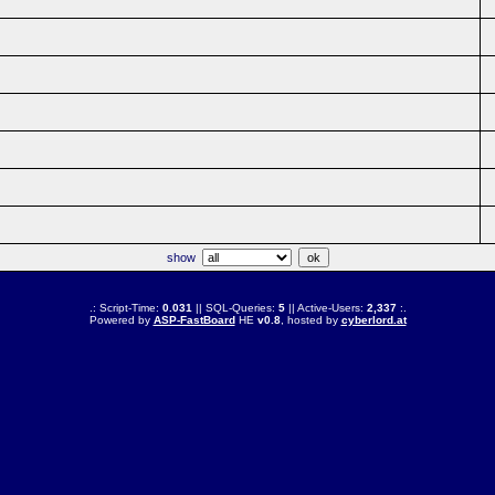
show
.: Script-Time:
0.031
|| SQL-Queries:
5
|| Active-Users:
2,337
:.
Powered by
ASP-FastBoard
HE
v0.8
, hosted by
cyberlord.at