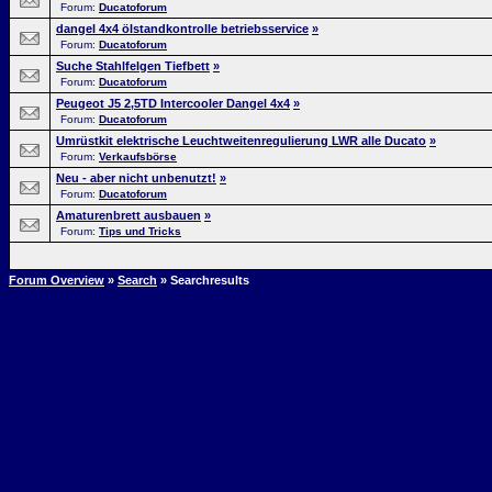
Forum:
Ducatoforum
dangel 4x4 ölstandkontrolle betriebsservice
»
Forum:
Ducatoforum
Suche Stahlfelgen Tiefbett
»
Forum:
Ducatoforum
Peugeot J5 2,5TD Intercooler Dangel 4x4
»
Forum:
Ducatoforum
Umrüstkit elektrische Leuchtweitenregulierung LWR alle Ducato
»
Forum:
Verkaufsbörse
Neu - aber nicht unbenutzt!
»
Forum:
Ducatoforum
Amaturenbrett ausbauen
»
Forum:
Tips und Tricks
Forum Overview
»
Search
» Searchresults