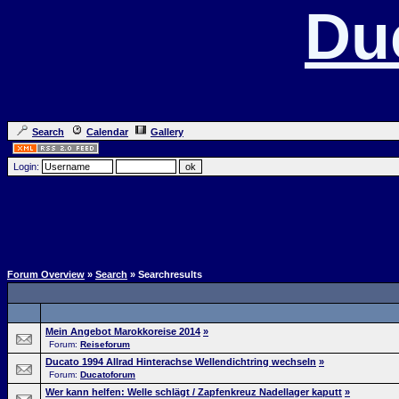
Du
Search
Calendar
Gallery
Login:
Forum Overview
»
Search
» Searchresults
Mein Angebot Marokkoreise 2014
»
Forum:
Reiseforum
Ducato 1994 Allrad Hinterachse Wellendichtring wechseln
»
Forum:
Ducatoforum
Wer kann helfen: Welle schlägt / Zapfenkreuz Nadellager kaputt
»