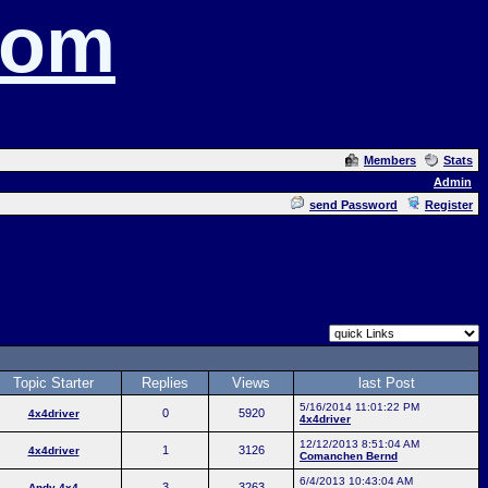
com
Members
Stats
Admin
send Password
Register
Topic Starter
Replies
Views
last Post
5/16/2014 11:01:22 PM
0
5920
4x4driver
4x4driver
12/12/2013 8:51:04 AM
1
3126
4x4driver
Comanchen Bernd
6/4/2013 10:43:04 AM
3
3263
Andy 4x4