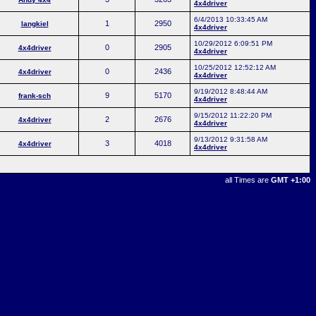
4x4driver
6/4/2013 10:33:45 AM
1
2950
langkiel
4x4driver
10/29/2012 6:09:51 PM
0
2905
4x4driver
4x4driver
10/25/2012 12:52:12 AM
0
2436
4x4driver
4x4driver
9/19/2012 8:48:44 AM
9
5170
frank-sch
4x4driver
9/15/2012 11:22:20 PM
2
2676
4x4driver
4x4driver
9/13/2012 9:31:58 AM
3
4018
4x4driver
4x4driver
all Times are
GMT +1:00