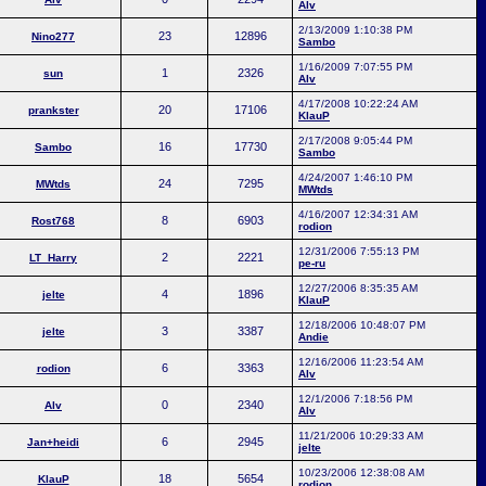
Alv
2/13/2009 1:10:38 PM
23
12896
Nino277
Sambo
1/16/2009 7:07:55 PM
1
2326
sun
Alv
4/17/2008 10:22:24 AM
20
17106
prankster
KlauP
2/17/2008 9:05:44 PM
16
17730
Sambo
Sambo
4/24/2007 1:46:10 PM
24
7295
MWtds
MWtds
4/16/2007 12:34:31 AM
8
6903
Rost768
rodion
12/31/2006 7:55:13 PM
2
2221
LT_Harry
pe-ru
12/27/2006 8:35:35 AM
4
1896
jelte
KlauP
12/18/2006 10:48:07 PM
3
3387
jelte
Andie
12/16/2006 11:23:54 AM
6
3363
rodion
Alv
12/1/2006 7:18:56 PM
0
2340
Alv
Alv
11/21/2006 10:29:33 AM
6
2945
Jan+heidi
jelte
10/23/2006 12:38:08 AM
18
5654
KlauP
rodion