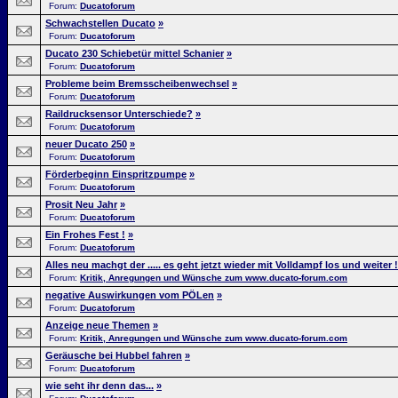
Forum:
Ducatoforum
Schwachstellen Ducato
»
Forum:
Ducatoforum
Ducato 230 Schiebetür mittel Schanier
»
Forum:
Ducatoforum
Probleme beim Bremsscheibenwechsel
»
Forum:
Ducatoforum
Raildrucksensor Unterschiede?
»
Forum:
Ducatoforum
neuer Ducato 250
»
Forum:
Ducatoforum
Förderbeginn Einspritzpumpe
»
Forum:
Ducatoforum
Prosit Neu Jahr
»
Forum:
Ducatoforum
Ein Frohes Fest !
»
Forum:
Ducatoforum
Alles neu machgt der ..... es geht jetzt wieder mit Volldampf los und weiter !
Forum:
Kritik, Anregungen und Wünsche zum www.ducato-forum.com
negative Auswirkungen vom PÖLen
»
Forum:
Ducatoforum
Anzeige neue Themen
»
Forum:
Kritik, Anregungen und Wünsche zum www.ducato-forum.com
Geräusche bei Hubbel fahren
»
Forum:
Ducatoforum
wie seht ihr denn das...
»