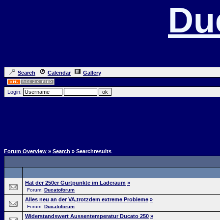
Du
Search
Calendar
Gallery
Login:
Forum Overview
»
Search
» Searchresults
Hat der 250er Gurtpunkte im Laderaum
»
Forum:
Ducatoforum
Alles neu an der VA,trotzdem extreme Probleme
»
Forum:
Ducatoforum
Widerstandswert Aussentemperatur Ducato 250
»