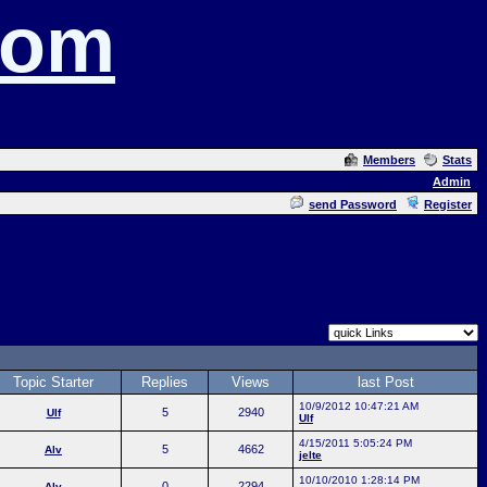
com
Members
Stats
Admin
send Password
Register
Topic Starter
Replies
Views
last Post
10/9/2012 10:47:21 AM
5
2940
Ulf
Ulf
4/15/2011 5:05:24 PM
5
4662
Alv
jelte
10/10/2010 1:28:14 PM
0
2294
Alv