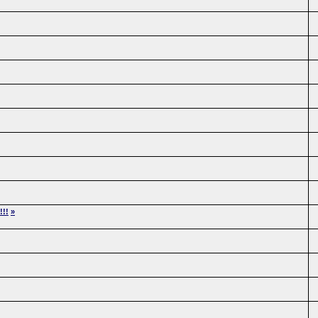
!!!
»