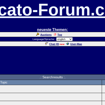
cato-Forum.
neueste Themen:
Auctions
Top
Language/Sprache:
Chat (
0
)
User-Map
new
.: Searchresults :.
Topic