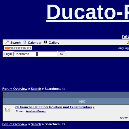
Ducato
ne
Search
Calendar
Gallery
Languag
Login:
Forum Overview
»
Search
» Searchresults
.:
Topic
Ich brauche HILFE bei Isolation und Fenstereinbau
»
Forum:
Ausbau-Forum
sho
Forum Overview
»
Search
» Searchresults