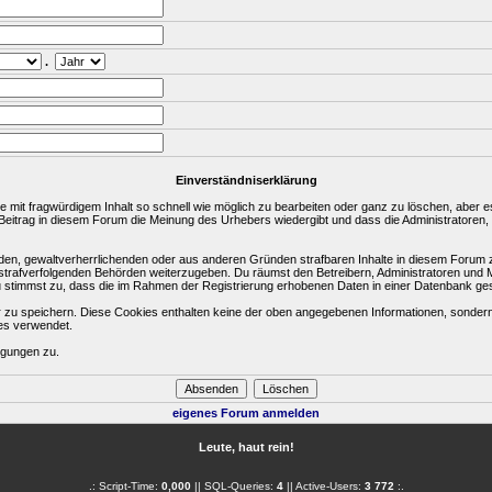
.
Einverständniserklärung
it fragwürdigem Inhalt so schnell wie möglich zu bearbeiten oder ganz zu löschen, aber es i
Beitrag in diesem Forum die Meinung des Urhebers wiedergibt und dass die Administratoren,
nden, gewaltverherrlichenden oder aus anderen Gründen strafbaren Inhalte in diesem Forum z
e strafverfolgenden Behörden weiterzugeben. Du räumst den Betreibern, Administratoren un
u stimmst zu, dass die im Rahmen der Registrierung erhobenen Daten in einer Datenbank ge
u speichern. Diese Cookies enthalten keine der oben angegebenen Informationen, sondern 
es verwendet.
ngungen zu.
eigenes Forum anmelden
Leute, haut rein!
.: Script-Time:
0,000
|| SQL-Queries:
4
|| Active-Users:
3 772
:.