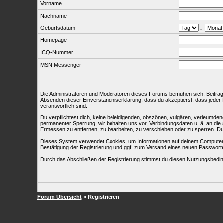
Vorname
Nachname
Geburtsdatum
.
Homepage
ICQ-Nummer
MSN Messenger
Die Administratoren und Moderatoren dieses Forums bemühen sich, Beiträge m
Absenden dieser Einverständniserklärung, dass du akzeptierst, dass jeder 
verantwortlich sind.
Du verpflichtest dich, keine beleidigenden, obszönen, vulgären, verleumde
permanenter Sperrung, wir behalten uns vor, Verbindungsdaten u. ä. an di
Ermessen zu entfernen, zu bearbeiten, zu verschieben oder zu sperren. D
Dieses System verwendet Cookies, um Informationen auf deinem Computer z
Bestätigung der Registrierung und ggf. zum Versand eines neuen Passwort
Durch das Abschließen der Registrierung stimmst du diesen Nutzungsbedi
Forum Übersicht
» Registrieren