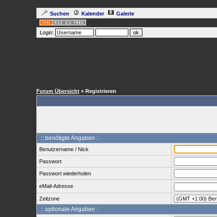
Suchen
Kalender
Galerie
Login:
Forum Übersicht
» Registrieren
:: benötigte Angaben :.
Benutzername / Nick
Passwort
Passwort wiederholen
eMail-Adresse
Zeitzone
:: optionale Angaben :.