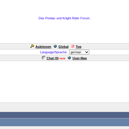
Das Pontiac und Knight Rider Forum.
Auktionen
Global
Top
Language/Sprache:
Chat (
0
)
User-Map
new