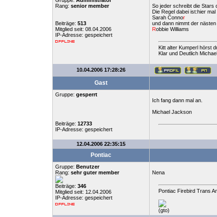
Gruppe:
Administrator
Rang:
senior member
So jeder schreibt die Stars d
Die Regel dabei ist:hier mal 
Sarah Conno
r
Beiträge:
513
und dann nimmt der nästen 
Mitglied seit: 08.04.2006
R
obbie Williams
IP-Adresse: gespeichert
Kitt alter Kumperl hörst d
Klar und Deutlich Michael
10.04.2006 17:28:26
Gast
Gruppe:
gesperrt
Ich fang dann mal an.
Michael Jackson
Beiträge:
12733
IP-Adresse: gespeichert
12.04.2006 22:35:15
Pontiac
Gruppe:
Benutzer
Rang:
sehr guter member
Nena
Beiträge:
346
Pontiac Firebird Trans A
Mitglied seit: 12.04.2006
IP-Adresse: gespeichert
(gto)