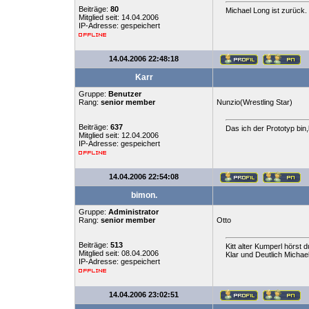
Beiträge:
80
Michael Long ist zurück.
Mitglied seit: 14.04.2006
IP-Adresse: gespeichert
14.04.2006 22:48:18
Karr
Gruppe:
Benutzer
Rang:
senior member
Nunzio(Wrestling Star)
Beiträge:
637
Das ich der Prototyp bin
Mitglied seit: 12.04.2006
IP-Adresse: gespeichert
14.04.2006 22:54:08
bimon.
Gruppe:
Administrator
Rang:
senior member
Otto
Beiträge:
513
Kitt alter Kumperl hörst d
Mitglied seit: 08.04.2006
Klar und Deutlich Michael
IP-Adresse: gespeichert
14.04.2006 23:02:51