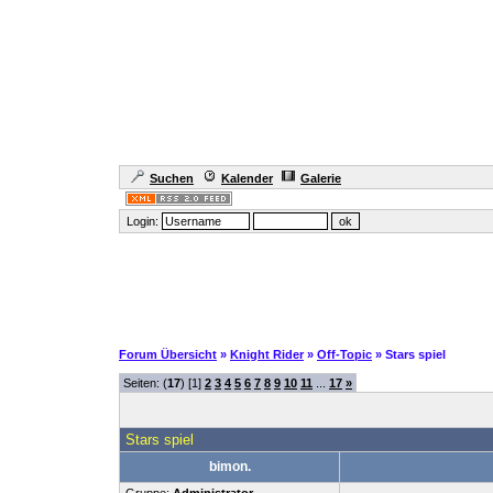
Suchen
Kalender
Galerie
Login:
Forum Übersicht
»
Knight Rider
»
Off-Topic
» Stars spiel
Seiten: (
17
) [1]
2
3
4
5
6
7
8
9
10
11
...
17
»
Stars spiel
bimon.