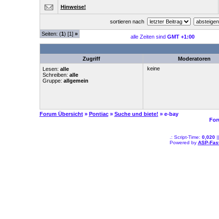
Hinweise!
sortieren nach
Seiten: (
1
) [1]
»
alle Zeiten sind
GMT +1:00
Zugriff
Moderatoren
keine
Lesen:
alle
Schreiben:
alle
Gruppe:
allgemein
Forum Übersicht
»
Pontiac
»
Suche und biete!
» e-bay
For
.: Script-Time:
0,020
|
Powered by
ASP-Fas