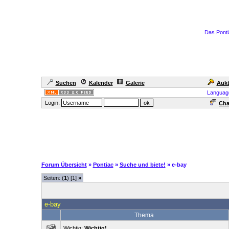
Das Ponti
Suchen
Kalender
Galerie
Aukt
Languag
Login:
Cha
Forum Übersicht
»
Pontiac
»
Suche und biete!
» e-bay
Seiten: (
1
) [1]
»
e-bay
Thema
Wichtig:
Wichtig!