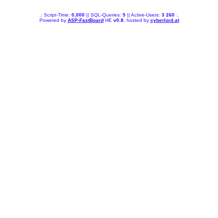
.: Script-Time:
0,000
|| SQL-Queries:
5
|| Active-Users:
3 260
:.
Powered by
ASP-FastBoard
HE
v0.8
, hosted by
cyberlord.at