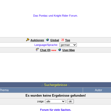
Das Pontiac und Knight Rider Forum.
Auktionen
Global
Top
Language/Sprache:
Chat (
0
)
User-Map
new
.: Suchergebnisse :.
Thema
Autor
Es wurden keine Ergebnisse gefunden!
zeige
Forum für viele Sachen.