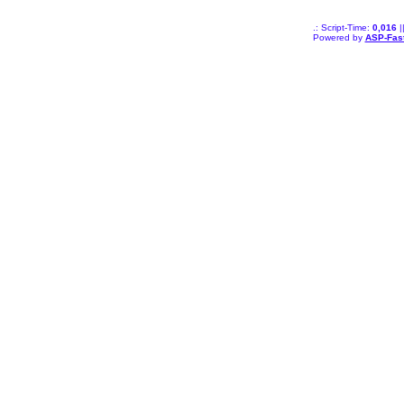
.: Script-Time:
0,016
|
Powered by
ASP-Fas