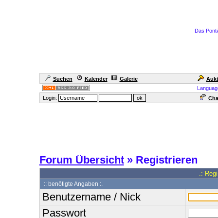
Das Ponti
Suchen
Kalender
Galerie
Aukt
Languag
Login:
Cha
Forum Übersicht
» Registrieren
.: Reg
:: benötigte Angaben :.
Benutzername / Nick
Passwort