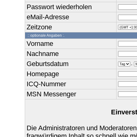
Passwort wiederholen
eMail-Adresse
Zeitzone
:: optionale Angaben :.
Vorname
Nachname
Geburtsdatum
.
Homepage
ICQ-Nummer
MSN Messenger
Einvers
Die Administratoren und Moderatoren
fragwürdigem Inhalt so schnell wie m