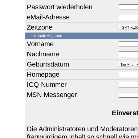
Passwort wiederholen
eMail-Adresse
Zeitzone
:: optionale Angaben :.
Vorname
Nachname
Geburtsdatum
.
Homepage
ICQ-Nummer
MSN Messenger
Einvers
Die Administratoren und Moderatoren
fragwürdigem Inhalt so schnell wie m