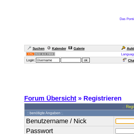
Das Ponti
Suchen
Kalender
Galerie
Aukt
Languag
Login:
Cha
Forum Übersicht
» Registrieren
.: Reg
:: benötigte Angaben :.
Benutzername / Nick
Passwort