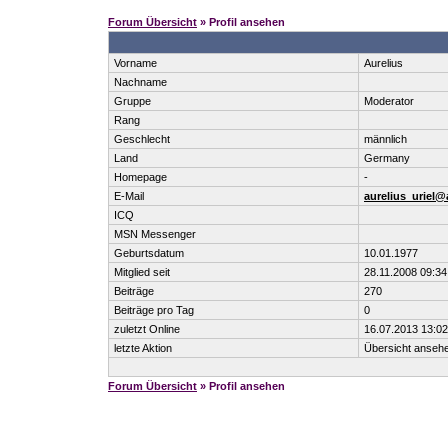
Forum Übersicht
» Profil ansehen
Vorname
Aurelius
Nachname
Gruppe
Moderator
Rang
Geschlecht
männlich
Land
Germany
Homepage
-
E-Mail
aurelius_uriel@
ICQ
MSN Messenger
Geburtsdatum
10.01.1977
Mitglied seit
28.11.2008 09:34
Beiträge
270
Beiträge pro Tag
0
zuletzt Online
16.07.2013 13:02
letzte Aktion
Übersicht anseh
Forum Übersicht
» Profil ansehen