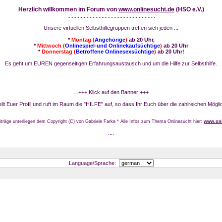
Herzlich willkommen im Forum von
www.onlinesucht.de
(HSO e.V.)
...........................................................
Unsere virtuellen Selbsthilfegruppen treffen sich jeden ...
*
Montag (
Angehörige
)
ab 20 Uhr,
*
Mittwoch (
Onlinespiel-und Onlinekaufsüchtige
)
ab 20 Uhr
*
Donnerstag (
Betroffene Onlinesexsüchtige
)
ab 20 Uhr!
Es geht um EUREN gegenseitigen Erfahrungsaustausch und um die Hilfe zur Selbsthilfe.
...+++ Klick auf den Banner +++
stellt Euer Profil und ruft im Raum die "HILFE" auf, so dass Ihr Euch über die zahlreichen Mögli
iträge unterliegen dem Copyright (C) von Gabriele Farke * Alle Infos zum Thema Onlinesucht hier:
www.onl
....
Language/Sprache: