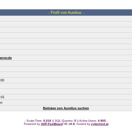
.: Profil von Aurelius :.
arcor.de
:00
:01
en
Beiträge von Aurelius suchen
.: Script-Time:
0,016
|| SQL-Queries:
5
|| Active-Users:
4 805
:.
Powered by
ASP-FastBoard
HE
v0.8
, hosted by
cyberlord.at