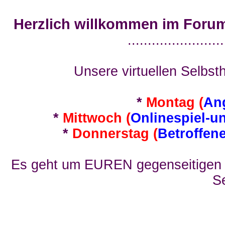
Herzlich willkommen im Foru
........................
Unsere virtuellen Selbsth
*
Montag (
An
*
Mittwoch (
Onlinespiel-u
*
Donnerstag (
Betroffen
Es geht um EUREN gegenseitigen E
Se