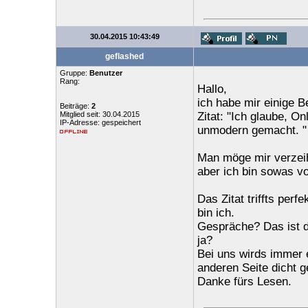
30.04.2015 10:43:49
geflashed
Gruppe:
Benutzer
Rang:
Hallo,
ich habe mir einige B
Beiträge:
2
Mitglied seit: 30.04.2015
Zitat: "Ich glaube, O
IP-Adresse: gespeichert
unmodern gemacht. "
Man möge mir verzeih
aber ich bin sowas vo
Das Zitat triffts perf
bin ich.
Gespräche? Das ist 
ja?
Bei uns wirds immer e
anderen Seite dicht g
Danke fürs Lesen.