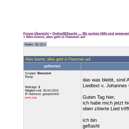
Forum Übersicht
»
OnlineSEXsucht .... Wir suchen Hilfe und gegense
» Alles brennt, alles geht in Flammen auf
Seiten: (
1
) [1]
»
Alles brennt, alles geht in Flammen auf
geflashed
Gruppe:
Benutzer
Rang:
das was bleibt, sind
Liedtext v. Johannes 
Beiträge:
2
Mitglied seit: 30.04.2015
IP-Adresse: gespeichert
Guten Tag hier,
ich habe mich jetzt 
oben zitierte Lied triff
ich bin
geflasht