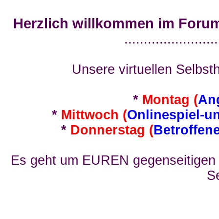
Herzlich willkommen im Foru
........................
Unsere virtuellen Selbsth
*
Montag (
An
*
Mittwoch (
Onlinespiel-u
*
Donnerstag (
Betroffen
Es geht um EUREN gegenseitigen E
Se