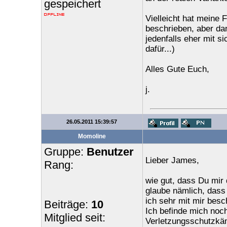
gespeichert
Vielleicht hat meine 
beschrieben, aber da
jedenfalls eher mit si
dafür...)
Alles Gute Euch,
j.
26.05.2011 15:39:57
Momoline
Gruppe:
Benutzer
Lieber James,
Rang:
wie gut, dass Du mir 
glaube nämlich, dass
ich sehr mit mir besch
Beiträge:
10
Ich befinde mich noc
Mitglied seit:
Verletzungsschutzkäm