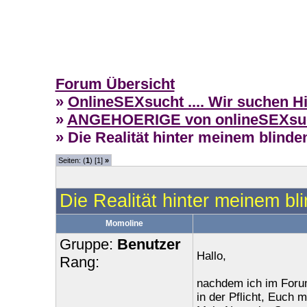
Forum Übersicht
»
OnlineSEXsucht .... Wir suchen H
»
ANGEHOERIGE von onlineSEXsuecht
» Die Realität hinter meinem blinde
Seiten: (
1
) [1]
»
Die Realität hinter meinem bl
Momoline
Gruppe:
Benutzer
Hallo,
Rang:
nachdem ich im Forum
in der Pflicht, Euch mi