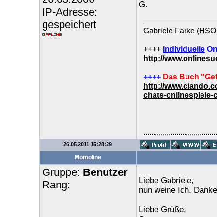
G.
IP-Adresse:
gespeichert
Gabriele Farke (HSO 
++++
Individuelle
On
http://www.onlines
++++
Das Buch "Gef
http://www.ciando.
chats-onlinespiele-
......................................
26.05.2011 15:28:29
Momoline
Gruppe:
Benutzer
Liebe Gabriele,
Rang:
nun weine Ich. Danke
Liebe Grüße,