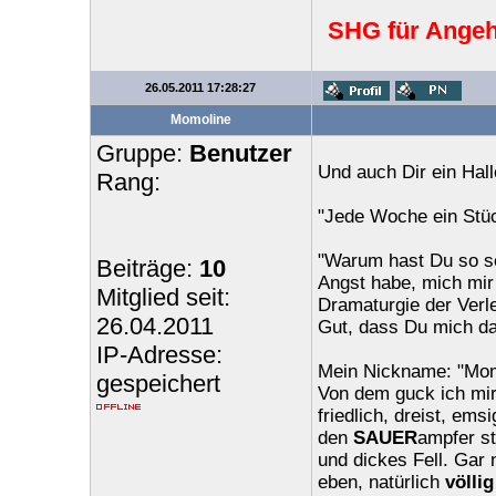
SHG für Angeh
26.05.2011 17:28:27
Momoline
Gruppe:
Benutzer
Und auch Dir ein Hallo
Rang:
"Jede Woche ein Stück
"Warum hast Du so seh
Beiträge:
10
Angst habe, mich mir 
Mitglied seit:
Dramaturgie der Verl
26.04.2011
Gut, dass Du mich da
IP-Adresse:
Mein Nickname: "Mom
gespeichert
Von dem guck ich mir
friedlich, dreist, em
den
SAUER
ampfer st
und dickes Fell. Gar 
eben, natürlich
völlig