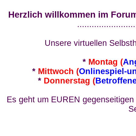
Herzlich willkommen im Foru
........................
Unsere virtuellen Selbsth
*
Montag (
An
*
Mittwoch (
Onlinespiel-u
*
Donnerstag (
Betroffen
Es geht um EUREN gegenseitigen E
Se