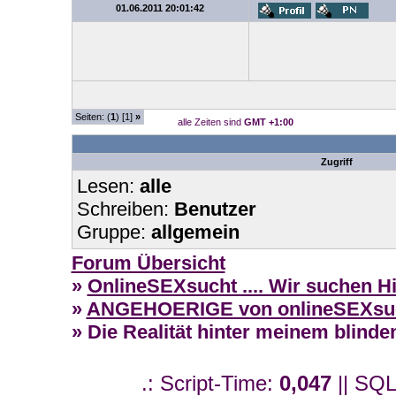
01.06.2011 20:01:42
Seiten: (
1
) [1]
»
alle Zeiten sind
GMT +1:00
Zugriff
Lesen:
alle
Schreiben:
Benutzer
Gruppe:
allgemein
Forum Übersicht
»
OnlineSEXsucht .... Wir suchen H
»
ANGEHOERIGE von onlineSEXsuecht
» Die Realität hinter meinem blinde
.: Script-Time:
0,047
|| SQL