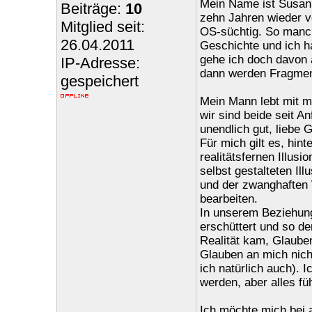
Mein Name ist Susanne
Beiträge:
10
zehn Jahren wieder ve
Mitglied seit:
OS-süchtig. So manch
26.04.2011
Geschichte und ich h
gehe ich doch davon 
IP-Adresse:
dann werden Fragment
gespeichert
Mein Mann lebt mit mir
wir sind beide seit A
unendlich gut, liebe G
Für mich gilt es, hin
realitätsfernen Illu
selbst gestalteten Il
und der zwanghaften 
bearbeiten.
In unserem Beziehung
erschüttert und so d
Realität kam, Glauben
Glauben an mich nicht
ich natürlich auch). 
werden, aber alles füh
Ich möchte mich bei a