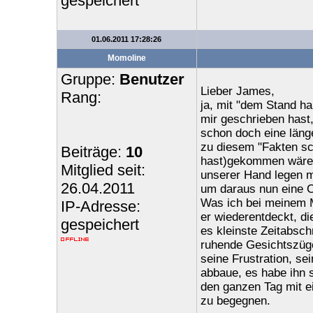
gespeichert
01.06.2011 17:28:26
Momoline
Gruppe:
Benutzer
Lieber James,
Rang:
ja, mit "dem Stand h
mir geschrieben hast,
schon doch eine läng
zu diesem "Fakten sc
Beiträge:
10
hast)gekommen wäre 
Mitglied seit:
unserer Hand legen m
26.04.2011
um daraus nun eine Ch
Was ich bei meinem M
IP-Adresse:
er wiederentdeckt, di
gespeichert
es kleinste Zeitabschn
ruhende Gesichtszüge.
seine Frustration, s
abbaue, es habe ihn s
den ganzen Tag mit e
zu begegnen.