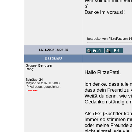
Wie soll ich mich ver
:(
Danke im voraus!!
bearbeitet von FlitzePatti am 1
14.11.2008 18:26:25
Bastian83
Gruppe:
Benutzer
Rang:
Hallo FlitzePatti,
Beiträge:
24
Mitglied seit: 07.11.2008
ich denke, dass allein
IP-Adresse: gespeichert
dass dein Freund zu 
Weißt du denn, wie vi
Gedanken ständig um 
Als (Ex-)Suchtler kan
immer so stimmen mus
oder meine Freunde au
nicht einmal, wie viel