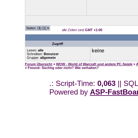
Seiten: (
1
) [1]
»
alle Zeiten sind
GMT +1:00
Zugriff
keine
Lesen:
alle
Schreiben:
Benutzer
Gruppe:
allgemein
Forum Übersicht
»
WOW - World of Warcraft und andere PC-Spiele
»
A
» Freund: Süchtig oder nicht? Wie verhalten?
.: Script-Time:
0,063
|| SQL
Powered by
ASP-FastBoa