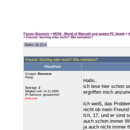
Forum Übersicht
»
WOW - World of Warcraft und andere PC-Spiele
»
A
» Freund: Süchtig oder nicht? Wie verhalten?
Seiten: (
1
) [1]
»
Freund: Süchtig oder nicht? Wie verhalten?
FlitzePatti
Gruppe:
Benutzer
Rang:
Hallo..
ich lese hier schon se
Beiträge:
2
Mitglied seit: 14.11.2008
ergriffen mich anzum
IP-Adresse: gespeichert
Ich weiß, das Problem
nicht ob mein Freund (
Ich, 17, und er sind
auch schon immer WOW
ja auch nicht immer f