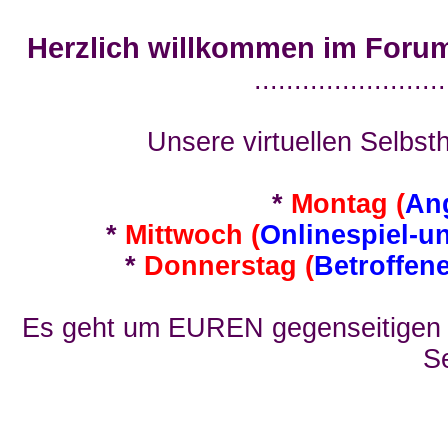
Herzlich willkommen im Foru
........................
Unsere virtuellen Selbsth
*
Montag (
An
*
Mittwoch (
Onlinespiel-u
*
Donnerstag (
Betroffen
Es geht um EUREN gegenseitigen E
Se