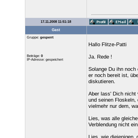
17.11.2008 11:51:18
Gast
Gruppe:
gesperrt
Hallo Flitze-Patti
Beiträge:
0
Ja. Rede !
IP-Adresse: gespeichert
Solange Du ihn noch 
er noch bereit ist, üb
diskutieren.
Aber lass' Dich nich
und seinen Floskeln, 
vielmehr nur dem, was
Lies, was alle gleich
Verblendung nicht ein
Lies, wie diejenigen,