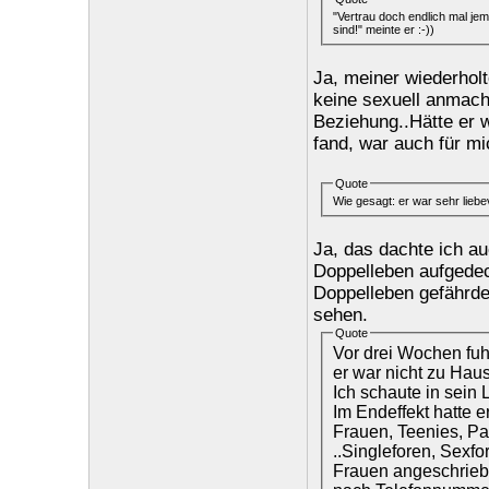
"Vertrau doch endlich mal jema
sind!" meinte er :-))
Ja, meiner wiederhol
keine sexuell anmache
Beziehung..Hätte er w
fand, war auch für mi
Quote
Wie gesagt: er war sehr liebev
Ja, das dachte ich au
Doppelleben aufgedeck
Doppelleben gefährde
sehen.
Quote
Vor drei Wochen fuh
er war nicht zu Hau
Ich schaute in sein L
Im Endeffekt hatte e
Frauen, Teenies, Pa
..Singleforen, Sexfo
Frauen angeschrieben