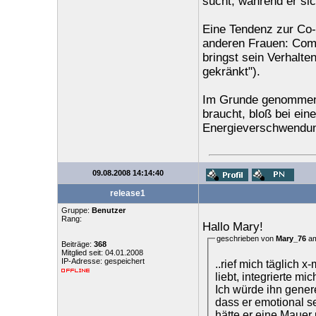
sucht, während er si
Eine Tendenz zur Co-A
anderen Frauen: Comp
bringst sein Verhalten
gekränkt").
Im Grunde genommen 
braucht, bloß bei ei
Energieverschwendu
09.08.2008 14:14:40
release1
Gruppe:
Benutzer
Rang:
Hallo Mary!
geschrieben von
Mary_76
am
Beiträge:
368
Mitglied seit: 04.01.2008
IP-Adresse: gespeichert
..rief mich täglich 
liebt, integrierte mi
Ich würde ihn generel
dass er emotional seh
hätte er eine Mauer