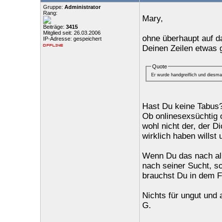
Gruppe:
Administrator
Rang:
Mary,
Beiträge:
3415
Mitglied seit: 26.03.2006
ohne überhaupt auf da
IP-Adresse: gespeichert
Deinen Zeilen etwas 
Quote
Er wurde handgreiflich und diesm
Hast Du keine Tabus
Ob onlinesexsüchtig o
wohl nicht der, der D
wirklich haben willst 
Wenn Du das nach all
nach seiner Sucht, so
brauchst Du in dem Fa
Nichts für ungut und 
G.