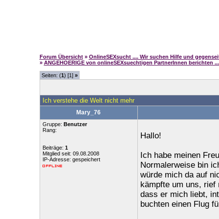
Forum Übersicht
»
OnlineSEXsucht .... Wir suchen Hilfe und gegense
»
ANGEHOERIGE von onlineSEXsuechtigen PartnerInnen berichten ...
Seiten: (
1
) [1]
»
Ich verstehe die Welt nicht mehr
Mary_76
Gruppe:
Benutzer
Rang:
Hallo!
Beiträge:
1
Mitglied seit: 09.08.2008
Ich habe meinen Freu
IP-Adresse: gespeichert
Normalerweise bin ic
würde mich da auf ni
kämpfte um uns, rief 
dass er mich liebt, in
buchten einen Flug f