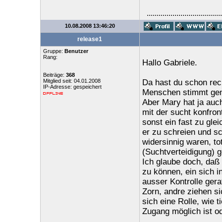
......................................
10.08.2008 13:46:20
release1
Gruppe:
Benutzer
Rang:
Hallo Gabriele.
Beiträge:
368
Mitglied seit: 04.01.2008
Da hast du schon rec
IP-Adresse: gespeichert
Menschen stimmt gena
Aber Mary hat ja auch
mit der sucht konfron
sonst ein fast zu gle
er zu schreien und s
widersinnig waren, to
(Suchtverteidigung) 
Ich glaube doch, daß 
zu können, ein sich in
ausser Kontrolle gera
Zorn, andre ziehen s
sich eine Rolle, wie t
Zugang möglich ist od