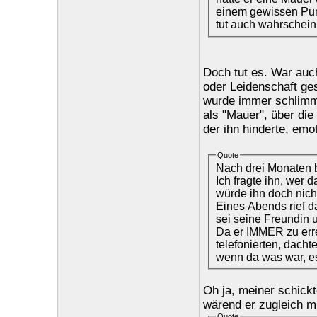
einem gewissen Punk
tut auch wahrschein
Doch tut es. War auc
oder Leidenschaft ge
wurde immer schlimme
als "Mauer", über die
der ihn hinderte, emo
Quote
Nach drei Monaten b
Ich fragte ihn, wer 
würde ihn doch nicht
Eines Abends rief da
sei seine Freundin 
Da er IMMER zu err
telefonierten, dach
wenn da was war, 
Oh ja, meiner schick
wärend er zugleich mi
Quote