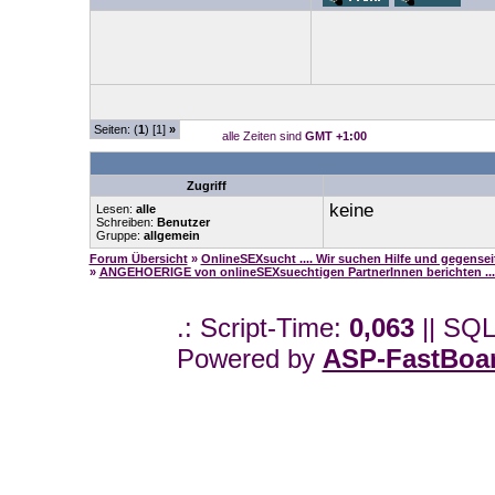
Seiten: (
1
) [1]
»
alle Zeiten sind
GMT +1:00
Zugriff
keine
Lesen:
alle
Schreiben:
Benutzer
Gruppe:
allgemein
Forum Übersicht
»
OnlineSEXsucht .... Wir suchen Hilfe und gegense
»
ANGEHOERIGE von onlineSEXsuechtigen PartnerInnen berichten ...
.: Script-Time:
0,063
|| SQL
Powered by
ASP-FastBoa