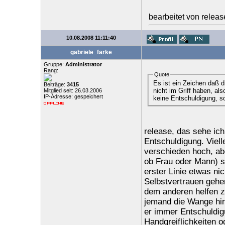
bearbeitet von relea
10.08.2008 11:11:40
gabriele_farke
Gruppe:
Administrator
Rang:
Quote
Es ist ein Zeichen daß d
Beiträge:
3415
nicht im Griff haben, als
Mitglied seit: 26.03.2006
IP-Adresse: gespeichert
keine Entschuldigung, so
release, das sehe ich
Entschuldigung. Viel
verschieden hoch, ab
ob Frau oder Mann) s
erster Linie etwas n
Selbstvertrauen gehen.
dem anderen helfen zu
jemand die Wange hinh
er immer Entschuldig
Handgreiflichkeiten 