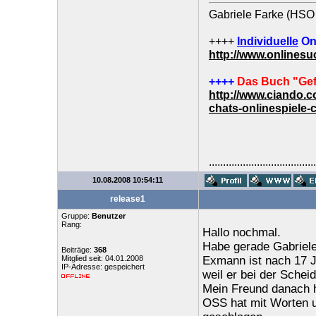
Gabriele Farke (HSO 
++++
Individuelle
On
http://www.onlines
++++
Das Buch "Gef
http://www.ciando.
chats-onlinespiele-
......................................
10.08.2008 10:54:11
release1
Gruppe:
Benutzer
Rang:
Hallo nochmal.
Habe gerade Gabriele 
Beiträge:
368
Mitglied seit: 04.01.2008
Exmann ist nach 17 J
IP-Adresse: gespeichert
weil er bei der Scheid
Mein Freund danach ha
OSS hat mit Worten un