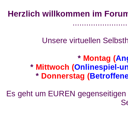
Herzlich willkommen im Foru
........................
Unsere virtuellen Selbsth
*
Montag (
An
*
Mittwoch (
Onlinespiel-u
*
Donnerstag (
Betroffen
Es geht um EUREN gegenseitigen E
Se