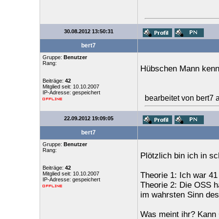
30.08.2012 13:50:31
bert7
Gruppe:
Benutzer
Rang:
Hübschen Mann kenne
Beiträge:
42
Mitglied seit: 10.10.2007
IP-Adresse: gespeichert
bearbeitet von bert7
22.09.2012 19:09:05
bert7
Gruppe:
Benutzer
Rang:
Plötzlich bin ich in 
Beiträge:
42
Mitglied seit: 10.10.2007
Theorie 1: Ich war 4
IP-Adresse: gespeichert
Theorie 2: Die OSS ha
im wahrsten Sinn de
Was meint ihr? Kann