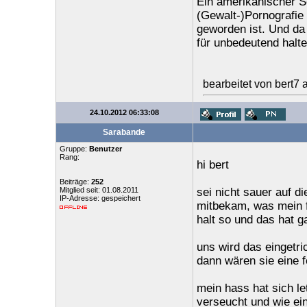
Ein amerikanischer S
(Gewalt-)Pornografie
geworden ist. Und da
für unbedeutend halt
bearbeitet von bert7
24.10.2012 06:33:08
Sarabande
Gruppe:
Benutzer
Rang:
hi bert
Beiträge:
252
Mitglied seit: 01.08.2011
sei nicht sauer auf di
IP-Adresse: gespeichert
mitbekam, was mein f
halt so und das hat g
uns wird das eingetric
dann wären sie eine f
mein hass hat sich le
verseucht und wie ein