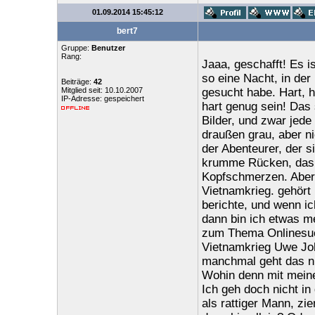
01.09.2014 15:45:12
bert7
Gruppe:
Benutzer
Rang:
Jaaa, geschafft! Es i
so eine Nacht, in de
Beiträge:
42
Mitglied seit: 10.10.2007
gesucht habe. Hart, h
IP-Adresse: gespeichert
hart genug sein! Das 
Bilder, und zwar jede
draußen grau, aber nic
der Abenteurer, der s
krumme Rücken, das 
Kopfschmerzen. Aber 
Vietnamkrieg. gehört 
berichte, und wenn ic
dann bin ich etwas me
zum Thema Onlinesuc
Vietnamkrieg Uwe Joh
manchmal geht das nic
Wohin denn mit meine
Ich geh doch nicht i
als rattiger Mann, zi