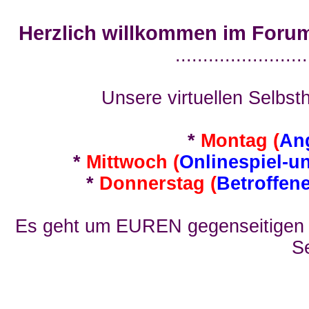
Herzlich willkommen im Foru
........................
Unsere virtuellen Selbsth
*
Montag (
An
*
Mittwoch (
Onlinespiel-u
*
Donnerstag (
Betroffen
Es geht um EUREN gegenseitigen E
Se