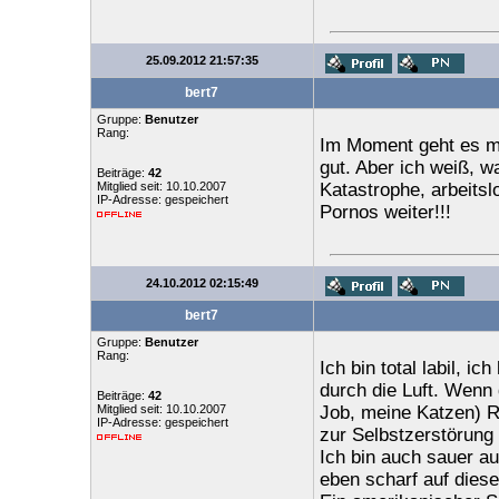
25.09.2012 21:57:35
bert7
Gruppe:
Benutzer
Rang:
Im Moment geht es mi
gut. Aber ich weiß, w
Beiträge:
42
Mitglied seit: 10.10.2007
Katastrophe, arbeitsl
IP-Adresse: gespeichert
Pornos weiter!!!
24.10.2012 02:15:49
bert7
Gruppe:
Benutzer
Rang:
Ich bin total labil, i
durch die Luft. Wenn
Beiträge:
42
Mitglied seit: 10.10.2007
Job, meine Katzen) Ri
IP-Adresse: gespeichert
zur Selbstzerstörung 
Ich bin auch sauer au
eben scharf auf dies