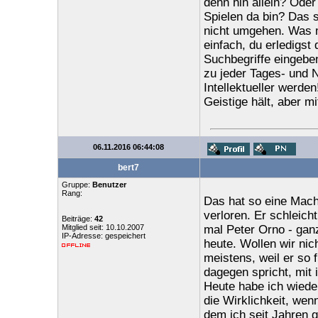
denn hin allein? Oder
Spielen da bin? Das s
nicht umgehen. Was m
einfach, du erledigst
Suchbegriffe eingeben
zu jeder Tages- und Na
Intellektueller werde
Geistige hält, aber 
06.11.2016 06:44:08
bert7
Gruppe:
Benutzer
Rang:
Das hat so eine Mach
verloren. Er schleich
Beiträge:
42
Mitglied seit: 10.10.2007
mal Peter Orno - ganz
IP-Adresse: gespeichert
heute. Wollen wir ni
meistens, weil er so f
dagegen spricht, mit 
Heute habe ich wieder
die Wirklichkeit, wen
dem ich seit Jahren g