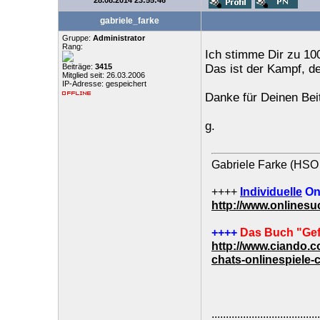
28.08.2014 23:55:46
gabriele_farke
Gruppe:
Administrator
Rang:
Ich stimme Dir zu 10
Beiträge:
3415
Das ist der Kampf, d
Mitglied seit: 26.03.2006
IP-Adresse: gespeichert
Danke für Deinen Beit
g.
Gabriele Farke (HSO 
++++
Individuelle
On
http://www.onlines
++++
Das Buch "Gef
http://www.ciando.
chats-onlinespiele-
......................................