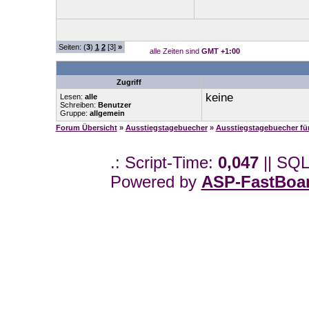
Seiten: (
3
)
1
2
[3]
»
alle Zeiten sind
GMT +1:00
Zugriff
keine
Lesen:
alle
Schreiben:
Benutzer
Gruppe:
allgemein
Forum Übersicht
»
Ausstiegstagebuecher
»
Ausstiegstagebuecher f
.: Script-Time:
0,047
|| SQL
Powered by
ASP-FastBoa