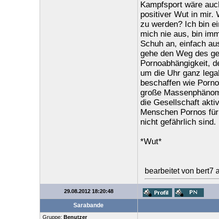
Kampfsport wäre auch
positiver Wut in mir
zu werden? Ich bin ei
mich nie aus, bin im
Schuh an, einfach aus
gehe den Weg des ger
Pornoabhängigkeit, de
um die Uhr ganz legal
beschaffen wie Pornogr
große Massenphänomen
die Gesellschaft akti
Menschen Pornos für 
nicht gefährlich sind.
*Wut*
bearbeitet von bert7
29.08.2012 18:20:48
Sarabande
Gruppe:
Benutzer