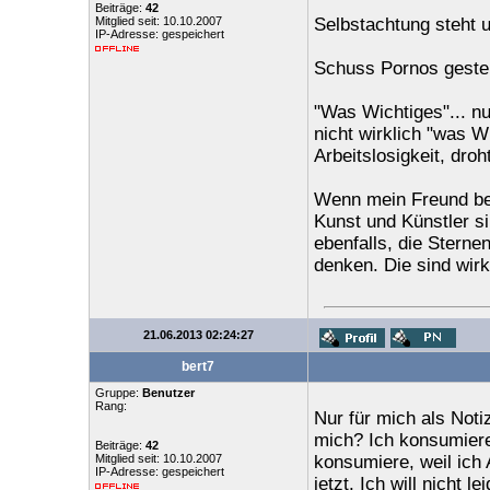
Beiträge:
42
Mitglied seit: 10.10.2007
Selbstachtung steht u
IP-Adresse: gespeichert
Schuss Pornos gestern
"Was Wichtiges"... nu
nicht wirklich "was Wi
Arbeitslosigkeit, dro
Wenn mein Freund bei
Kunst und Künstler s
ebenfalls, die Sterne
denken. Die sind wirk
21.06.2013 02:24:27
bert7
Gruppe:
Benutzer
Rang:
Nur für mich als Not
mich? Ich konsumiere 
Beiträge:
42
Mitglied seit: 10.10.2007
konsumiere, weil ich
IP-Adresse: gespeichert
jetzt. Ich will nicht 