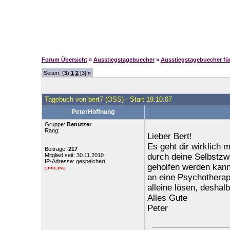
Forum Übersicht
»
Ausstiegstagebuecher
»
Ausstiegstagebuecher f
Seiten: (
3
)
1
2
[3]
»
Tagebuch von bert7 (OSS) - Start 19.10.07
PeterHoffnung
Gruppe:
Benutzer
Rang:
Lieber Bert!
Es geht dir wirklich 
Beiträge:
217
Mitglied seit: 30.11.2010
durch deine Selbstzwe
IP-Adresse: gespeichert
geholfen werden kann
an eine Psychotherap
alleine lösen, deshalb
Alles Gute
Peter