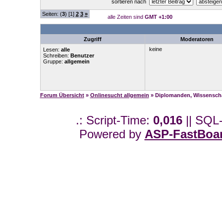
sortieren nach
Seiten: (
3
) [1]
2
3
»
alle Zeiten sind
GMT +1:00
Zugriff
Moderatoren
keine
Lesen:
alle
Schreiben:
Benutzer
Gruppe:
allgemein
Forum Übersicht
»
Onlinesucht allgemein
» Diplomanden, Wissenschaf
.: Script-Time:
0,016
|| SQL
Powered by
ASP-FastBoa