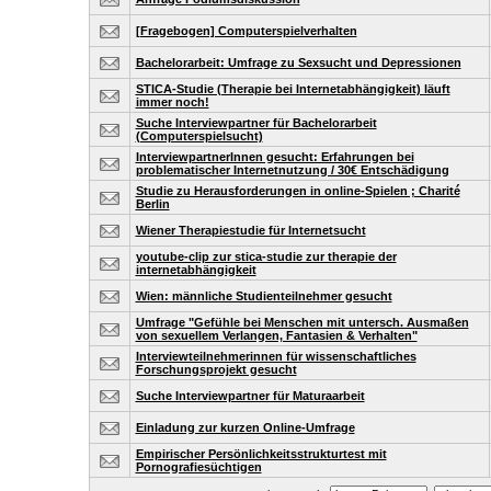
[Fragebogen] Computerspielverhalten
Bachelorarbeit: Umfrage zu Sexsucht und Depressionen
STICA-Studie (Therapie bei Internetabhängigkeit) läuft
immer noch!
Suche Interviewpartner für Bachelorarbeit
(Computerspielsucht)
InterviewpartnerInnen gesucht: Erfahrungen bei
problematischer Internetnutzung / 30€ Entschädigung
Studie zu Herausforderungen in online-Spielen ; Charité
Berlin
Wiener Therapiestudie für Internetsucht
youtube-clip zur stica-studie zur therapie der
internetabhängigkeit
Wien: männliche Studienteilnehmer gesucht
Umfrage "Gefühle bei Menschen mit untersch. Ausmaßen
von sexuellem Verlangen, Fantasien & Verhalten"
Interviewteilnehmerinnen für wissenschaftliches
Forschungsprojekt gesucht
Suche Interviewpartner für Maturaarbeit
Einladung zur kurzen Online-Umfrage
Empirischer Persönlichkeitsstrukturtest mit
Pornografiesüchtigen