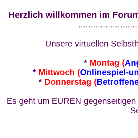
Herzlich willkommen im Foru
........................
Unsere virtuellen Selbsth
*
Montag (
An
*
Mittwoch (
Onlinespiel-u
*
Donnerstag (
Betroffen
Es geht um EUREN gegenseitigen E
Se