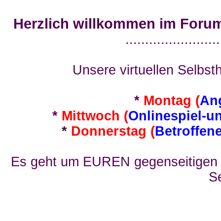
Herzlich willkommen im Foru
........................
Unsere virtuellen Selbsth
*
Montag (
An
*
Mittwoch (
Onlinespiel-u
*
Donnerstag (
Betroffen
Es geht um EUREN gegenseitigen E
Se