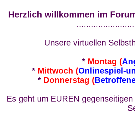
Herzlich willkommen im Foru
........................
Unsere virtuellen Selbsth
*
Montag (
An
*
Mittwoch (
Onlinespiel-u
*
Donnerstag (
Betroffen
Es geht um EUREN gegenseitigen E
Se