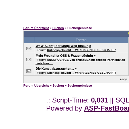
Forum Übersicht
»
Suchen
» Suchergebnisse
.:
Thema
WoW-Sucht; der lange Weg hinaus
»
Forum:
Onlinespielsucht ... WIR HABEN ES GESCHAFFT!
Mein Freund ist OSS & Frauensüchtig
»
Forum:
ANGEHOERIGE von onlineSEXsuechtigen PartnerInnen
berichten ....
Die Kunst abzutauchen...
»
Forum:
Onlinespielsucht ... WIR HABEN ES GESCHAFFT!
zeige
Forum Übersicht
»
Suchen
» Suchergebnisse
.: Script-Time:
0,031
|| SQL
Powered by
ASP-FastBoa