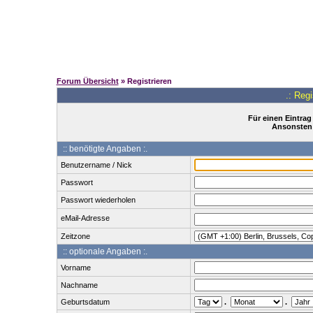
Forum Übersicht
» Registrieren
.: Reg
Für einen Eintrag
Ansonsten 
:: benötigte Angaben :.
Benutzername / Nick
Passwort
Passwort wiederholen
eMail-Adresse
Zeitzone
:: optionale Angaben :.
Vorname
Nachname
Geburtsdatum
.
.