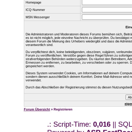
Homepage
ICQ-Nummer
MSN Messenger
Einv
Die Administratoren und Moderatoren dieses Forums bemühen sich, Beiträg
es ist nicht möglich, jede einzelne Nachricht zu überprüfen. Du bestätigst
diesem Forum die Meinung des Urhebers wiedergibt und dass die Administr
verantwortlich sind.
Du verpflichtest dich, keine beleidigenden, obszönen, vulgären, verleumd
Forum zu veröffentlichen. Verstöße gegen diese Regel führen zu sofortige
strafverfolgenden Behörden weiterzugeben. Du räumst den Betreibern, Ad
Ermessen zu entfernen, zu bearbeiten, zu verschieben oder zu sperren. 
gespeichert werden.
Dieses System verwendet Cookies, um Informationen auf deinem Computer
sondern dienen ausschließlich deinem Komfort. Deine Mail-Adresse wird n
verwendet.
Durch das Abschließen der Registrierung stimmst du diesen Nutzungsbed
eige
Forum Übersicht
» Registrieren
.: Script-Time:
0,016
|| SQL