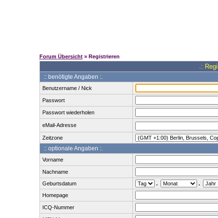
Forum Übersicht
» Registrieren
.: Reg
:: benötigte Angaben :.
Benutzername / Nick
Passwort
Passwort wiederholen
eMail-Adresse
Zeitzone
:: optionale Angaben :.
Vorname
Nachname
Geburtsdatum
.
.
Homepage
ICQ-Nummer