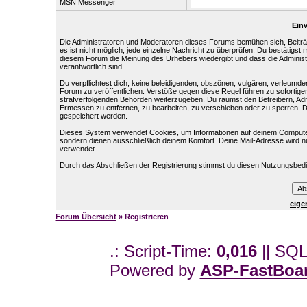
MSN Messenger
Einv
Die Administratoren und Moderatoren dieses Forums bemühen sich, Beiträg
es ist nicht möglich, jede einzelne Nachricht zu überprüfen. Du bestätigst
diesem Forum die Meinung des Urhebers wiedergibt und dass die Administr
verantwortlich sind.
Du verpflichtest dich, keine beleidigenden, obszönen, vulgären, verleumd
Forum zu veröffentlichen. Verstöße gegen diese Regel führen zu sofortige
strafverfolgenden Behörden weiterzugeben. Du räumst den Betreibern, Ad
Ermessen zu entfernen, zu bearbeiten, zu verschieben oder zu sperren. 
gespeichert werden.
Dieses System verwendet Cookies, um Informationen auf deinem Computer
sondern dienen ausschließlich deinem Komfort. Deine Mail-Adresse wird n
verwendet.
Durch das Abschließen der Registrierung stimmst du diesen Nutzungsbed
eige
Forum Übersicht
» Registrieren
.: Script-Time:
0,016
|| SQL
Powered by
ASP-FastBoa