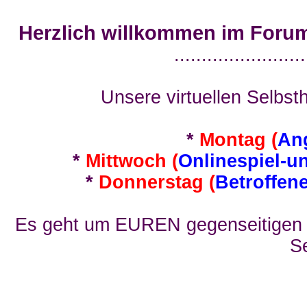
Herzlich willkommen im Foru
........................
Unsere virtuellen Selbsth
*
Montag (
An
*
Mittwoch (
Onlinespiel-u
*
Donnerstag (
Betroffen
Es geht um EUREN gegenseitigen E
Se