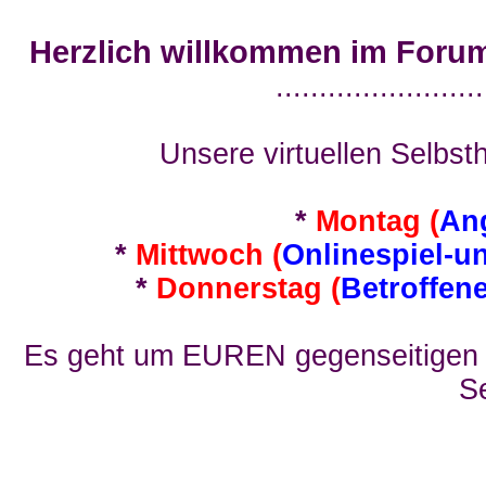
Herzlich willkommen im Foru
........................
Unsere virtuellen Selbsth
*
Montag (
An
*
Mittwoch (
Onlinespiel-u
*
Donnerstag (
Betroffen
Es geht um EUREN gegenseitigen E
Se