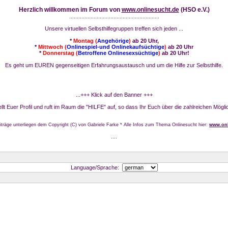
Herzlich willkommen im Forum von
www.onlinesucht.de
(HSO e.V.)
...........................................................
Unsere virtuellen Selbsthilfegruppen treffen sich jeden ...
*
Montag (
Angehörige
)
ab 20 Uhr,
*
Mittwoch (
Onlinespiel-und Onlinekaufsüchtige
)
ab 20 Uhr
*
Donnerstag (
Betroffene Onlinesexsüchtige
)
ab 20 Uhr!
Es geht um EUREN gegenseitigen Erfahrungsaustausch und um die Hilfe zur Selbsthilfe.
...+++ Klick auf den Banner +++
stellt Euer Profil und ruft im Raum die "HILFE" auf, so dass Ihr Euch über die zahlreichen Mögli
iträge unterliegen dem Copyright (C) von Gabriele Farke * Alle Infos zum Thema Onlinesucht hier:
www.onl
....
Language/Sprache: