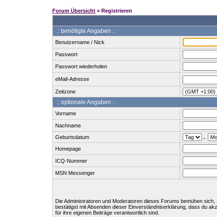
Forum Übersicht
» Registrieren
:: benötigte Angaben :.
Benutzername / Nick
Passwort
Passwort wiederholen
eMail-Adresse
Zeitzone
:: optionale Angaben :.
Vorname
Nachname
Geburtsdatum
.
Homepage
ICQ-Nummer
MSN Messenger
Die Administratoren und Moderatoren dieses Forums bemühen sich, Bei
bestätigst mit Absenden dieser Einverständniserklärung, dass du ak
für ihre eigenen Beiträge verantwortlich sind.