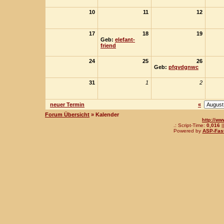
10
11
12
17
18
19
Geb:
elefant-
friend
24
25
26
Geb:
pfqvdgnwc
31
1
2
neuer Termin
«
Forum Übersicht
» Kalender
http://ww
.: Script-Time:
0,016
|
Powered by
ASP-Fas