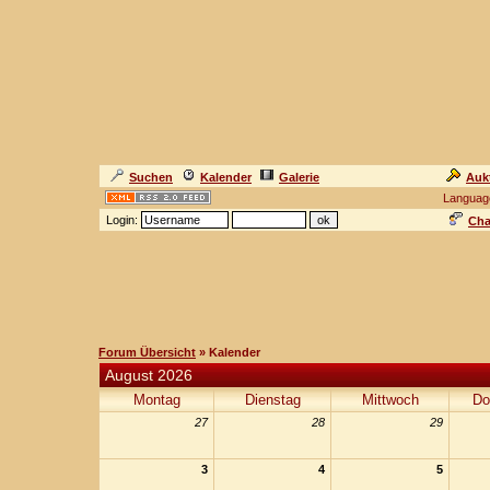
Suchen
Kalender
Galerie
Auk
Languag
Login:
Cha
Forum Übersicht
» Kalender
August 2026
Montag
Dienstag
Mittwoch
Do
27
28
29
3
4
5