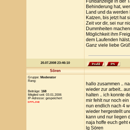
Fundanzeige in der T
Behinderung hat, wer
Land und da werden K
Katzen, bis jetzt hat
Zeit vor dir, sei nur n
Dummheiten machen,d
Möglichkeit ihm Frei
dem Laufenden hälst
Ganz viele liebe Grü
20.07.2008 23:46:10
Sören
Gruppe:
Moderator
Rang:
hallo zusammen .. na
wieder zur arbeit.. a
Beiträge:
168
halten .. ich konnte d
Mitglied seit: 03.01.2006
IP-Adresse: gespeichert
mir fehlt nur noch ei
nun endlich nach 4 
wieder hergestellt un
kann und nur liegen d
naja hoffe euch geht es
lg Sören