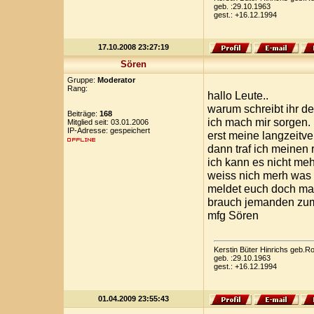
geb. :29.10.1963
gest.: +16.12.1994
17.10.2008 23:27:19
Sören
Gruppe:
Moderator
Rang:
hallo Leute..
warum schreibt ihr d
Beiträge:
168
ich mach mir sorgen.
Mitglied seit: 03.01.2006
IP-Adresse: gespeichert
erst meine langzeitve
dann traf ich meinen 
ich kann es nicht meh
weiss nich merh was 
meldet euch doch ma
brauch jemanden zu
mfg Sören
Kerstin Büter Hinrichs geb.
geb. :29.10.1963
gest.: +16.12.1994
01.04.2009 23:55:43