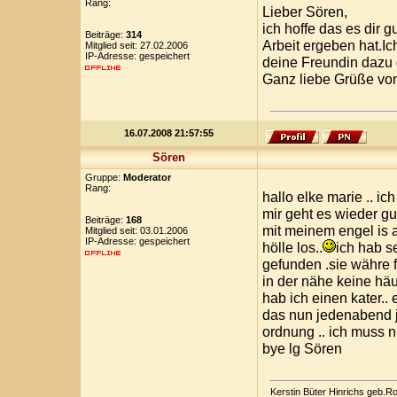
Rang:
Lieber Sören,
ich hoffe das es dir g
Beiträge:
314
Arbeit ergeben hat.Ic
Mitglied seit: 27.02.2006
IP-Adresse: gespeichert
deine Freundin dazu 
Ganz liebe Grüße vo
16.07.2008 21:57:55
Sören
Gruppe:
Moderator
Rang:
hallo elke marie .. ic
mir geht es wieder gu
Beiträge:
168
mit meinem engel is 
Mitglied seit: 03.01.2006
IP-Adresse: gespeichert
hölle los..
ich hab se
gefunden .sie währe 
in der nähe keine häu
hab ich einen kater.. 
das nun jedenabend je
ordnung .. ich muss 
bye lg Sören
Kerstin Büter Hinrichs geb.