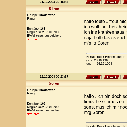
01.10.2008 20:16:44
Sören
Gruppe:
Moderator
Rang:
hallo leute .. freut m
ich wollt nur beschei
Beiträge:
168
ich ins krankenhaus m
Mitglied seit: 03.01.2006
IP-Adresse: gespeichert
naja hoff das es euch
mfg lg Sören
Kerstin Büter Hinrichs geb.
geb. :29.10.1963
gest.: +16.12.1994
12.10.2008 00:23:37
Sören
Gruppe:
Moderator
Rang:
hallo . ich bin doch
tierische schmerzen 
Beiträge:
168
sonst mus ich mir n
Mitglied seit: 03.01.2006
IP-Adresse: gespeichert
mfg Sören
Kerstin Büter Hinrichs geb.