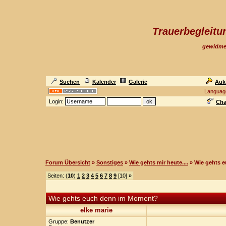
Trauerbegleit
gewidme
Suchen
Kalender
Galerie
Auk
Languag
Login:
Cha
Forum Übersicht
»
Sonstiges
»
Wie gehts mir heute....
» Wie gehts 
Seiten: (
10
)
1
2
3
4
5
6
7
8
9
[10]
»
Wie gehts euch denn im Moment?
elke marie
Gruppe:
Benutzer