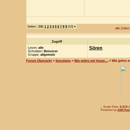
Seiten: (
10
)
1
2
3
4
5
6
7
8
9
[10]
»
alle Zeite
Zugriff
Sören
Lesen:
alle
Schreiben:
Benutzer
Gruppe:
allgemein
Forum Übersicht
»
Sonstiges
»
Wie gehts mir heute....
» Wie gehts 
.: Script-Time:
0,015
|
Powered by
ASP-Fas